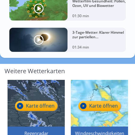
Wetterfilm Gesundheit: Pollen,
Ozon, UV und Biowetter
01:30 min
3-Tage-Wetter: Klarer Himmel
zur partiellen
Sonnenfinsternis am
Mittwoch?
01:34 min
Weitere Wetterkarten
Karte öffnen
Karte öffnen
Regenradar
Windgeschwindigkeiten