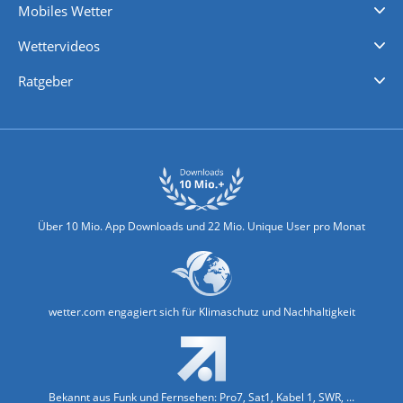
Mobiles Wetter
iPhone Wetter
iPad Wetter
Android Wetter
Wettervideos
Nachrichten
Deutschlandwetter
Schweizwetter
Österreichwetter
Regionalwetter
Wetter in Europa
Wetter Weltweit
Wetterlexikon
Promi-News
Ratgeber
Biowetter
Glätteindex
Reiseziel Finder
Erkältungswetter
Klima & Umwelt
Über 10 Mio. App Downloads und 22 Mio. Unique User pro Monat
wetter.com engagiert sich für Klimaschutz und Nachhaltigkeit
Bekannt aus Funk und Fernsehen: Pro7, Sat1, Kabel 1, SWR, ...