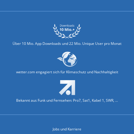
Biowetter
Glätteindex
Reiseziel Finder
Erkältungswetter
Klima & Umwelt
Über 10 Mio. App Downloads und 22 Mio. Unique User pro Monat
wetter.com engagiert sich für Klimaschutz und Nachhaltigkeit
Bekannt aus Funk und Fernsehen: Pro7, Sat1, Kabel 1, SWR, ...
Jobs und Karriere