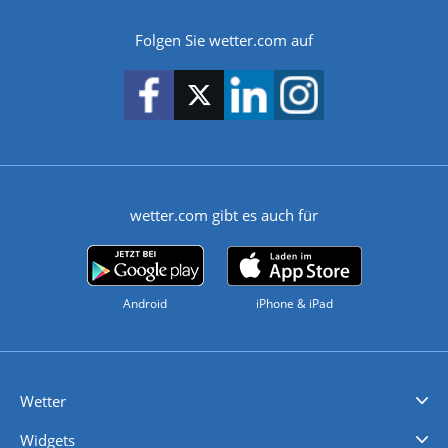
Folgen Sie wetter.com auf
wetter.com gibt es auch für
Android
iPhone & iPad
Wetter
Videovorhersagen
Kolumnen
Unwetterwarnungen
wetter.com Deutschland
wetter.com Schweiz
wetter.com Österreich
Werben
Homepage Widget
Wetter API
Wetter- und Geodaten - meteonomiqs.com
tiempo.es
meteos24.fr
ilmeteo24.it
pogoda24.pl
weather24.co.uk
Widgets