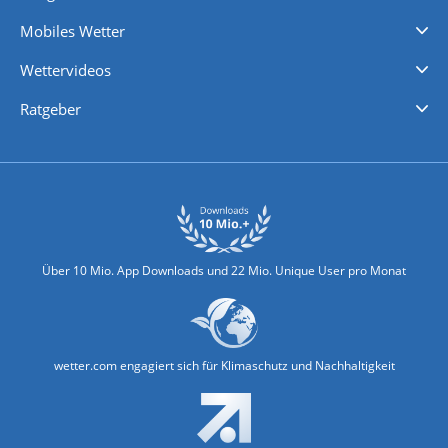
Regenradar
Windgeschwindigkeiten
Temperatur
Sonnenschein
Wassertemperatur
Mobiles Wetter
iPhone Wetter
iPad Wetter
Android Wetter
Wettervideos
Nachrichten
Deutschlandwetter
Schweizwetter
Österreichwetter
Regionalwetter
Wetter in Europa
Wetter Weltweit
Wetterlexikon
Promi-News
Ratgeber
Biowetter
Glätteindex
Reiseziel Finder
Erkältungswetter
Klima & Umwelt
Über 10 Mio. App Downloads und 22 Mio. Unique User pro Monat
wetter.com engagiert sich für Klimaschutz und Nachhaltigkeit