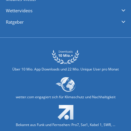
iPhone Wetter
iPad Wetter
Android Wetter
Wettervideos
Nachrichten
Deutschlandwetter
Schweizwetter
Österreichwetter
Regionalwetter
Wetter in Europa
Wetter Weltweit
Wetterlexikon
Promi-News
Ratgeber
Biowetter
Glätteindex
Reiseziel Finder
Erkältungswetter
Klima & Umwelt
Über 10 Mio. App Downloads und 22 Mio. Unique User pro Monat
wetter.com engagiert sich für Klimaschutz und Nachhaltigkeit
Bekannt aus Funk und Fernsehen: Pro7, Sat1, Kabel 1, SWR, ...