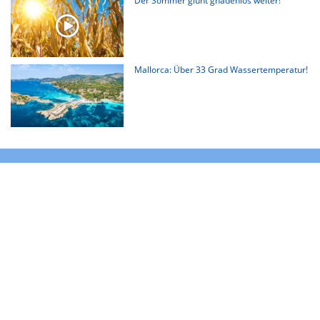
Der Sommer glüht gnadenlos weiter!
Mallorca: Über 33 Grad Wassertemperatur!