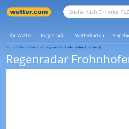
Ihr Wetter
Regenradar
Wetterkarten
Skigebi
Home
Wetterkarten
Regenradar Frohnhofen (Laufach)
Regenradar Frohnhofen