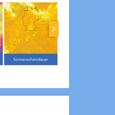
Sonnenscheindauer
Temperaturen