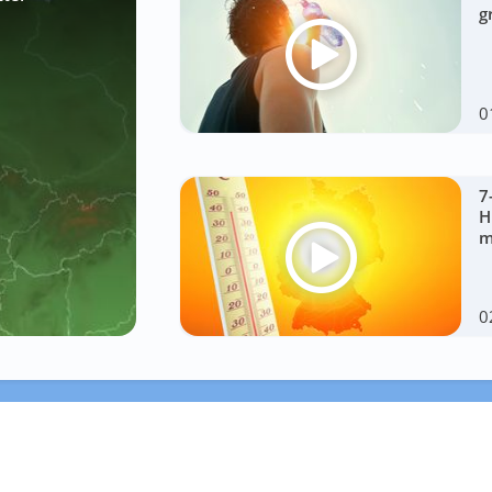
g
0
7
H
m
0