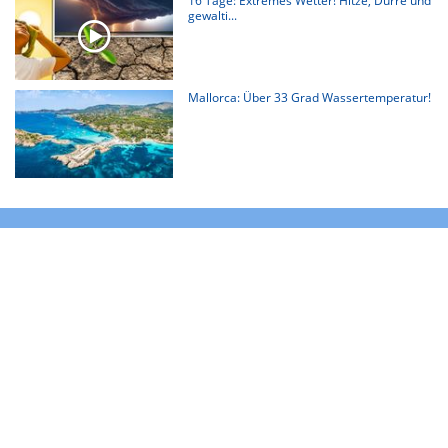
16 Tage: Extremes Wetter! Hitze, Dürre und
gewalti...
Mallorca: Über 33 Grad Wassertemperatur!