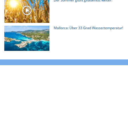
Der Sommer glüht gnadenlos weiter!
Mallorca: Über 33 Grad Wassertemperatur!