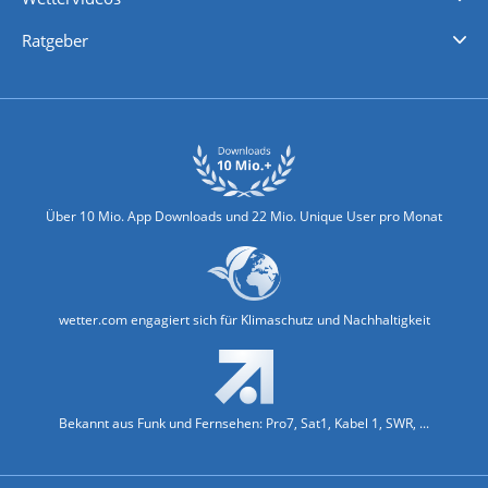
Nachrichten
Deutschlandwetter
Schweizwetter
Österreichwetter
Regionalwetter
Wetter in Europa
Wetter Weltweit
Wetterlexikon
Promi-News
Ratgeber
Biowetter
Glätteindex
Reiseziel Finder
Erkältungswetter
Klima & Umwelt
Über 10 Mio. App Downloads und 22 Mio. Unique User pro Monat
wetter.com engagiert sich für Klimaschutz und Nachhaltigkeit
Bekannt aus Funk und Fernsehen: Pro7, Sat1, Kabel 1, SWR, ...