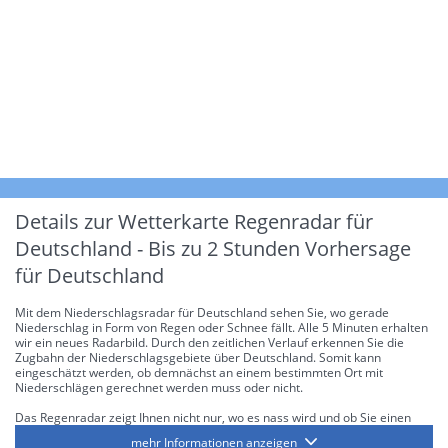
Details zur Wetterkarte
Regenradar für
Deutschland - Bis zu 2 Stunden Vorhersage
für Deutschland
Mit dem Niederschlagsradar für Deutschland sehen Sie, wo gerade
Niederschlag in Form von Regen oder Schnee fällt. Alle 5 Minuten erhalten
wir ein neues Radarbild. Durch den zeitlichen Verlauf erkennen Sie die
Zugbahn der Niederschlagsgebiete über Deutschland. Somit kann
eingeschätzt werden, ob demnächst an einem bestimmten Ort mit
Niederschlägen gerechnet werden muss oder nicht.
Das Regenradar zeigt Ihnen nicht nur, wo es nass wird und ob Sie einen
Regenschirm brauchen, sondern gibt Ihnen zusätzlich Informationen über
mehr Informationen anzeigen
die Niederschlagsintensität. Diese bezieht sich laut offiziellen Richtlinien