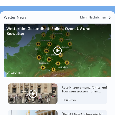
Wetter News
Mehr Nachrichten
Wetterfilm Gesundheit: Pollen, Ozon, UV und
Biowetter
01:30 min
Rote Hitzewarnung für Italien!
Touristen trotzen hohen
Temperaturen
01:48 min
Über 41 Grad! Schon wieder