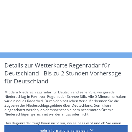
Details zur Wetterkarte
Regenradar für
Deutschland - Bis zu 2 Stunden Vorhersage
für Deutschland
Mit dem Niederschlagsradar für Deutschland sehen Sie, wo gerade
Niederschlag in Form von Regen oder Schnee fällt. Alle 5 Minuten erhalten
wir ein neues Radarbild. Durch den zeitlichen Verlauf erkennen Sie die
Zugbahn der Niederschlagsgebiete über Deutschland. Somit kann
eingeschätzt werden, ob demnächst an einem bestimmten Ort mit
Niederschlägen gerechnet werden muss oder nicht.
Das Regenradar zeigt Ihnen nicht nur, wo es nass wird und ob Sie einen
Regenschirm brauchen, sondern gibt Ihnen zusätzlich Informationen über
mehr Informationen anzeigen
die Niederschlagsintensität. Diese bezieht sich laut offiziellen Richtlinien