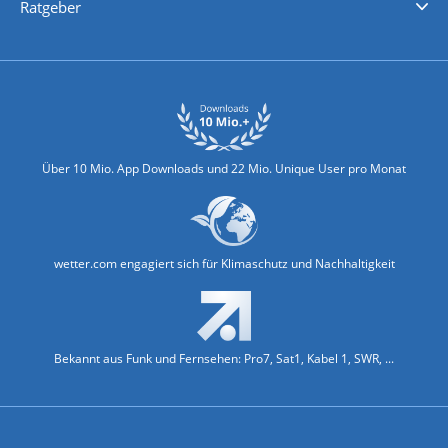
Ratgeber
Biowetter
Glätteindex
Reiseziel Finder
Erkältungswetter
Klima & Umwelt
Über 10 Mio. App Downloads und 22 Mio. Unique User pro Monat
wetter.com engagiert sich für Klimaschutz und Nachhaltigkeit
Bekannt aus Funk und Fernsehen: Pro7, Sat1, Kabel 1, SWR, ...