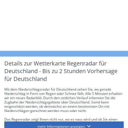
Details zur Wetterkarte
Regenradar für
Deutschland - Bis zu 2 Stunden Vorhersage
für Deutschland
Mit dem Niederschlagsradar für Deutschland sehen Sie, wo gerade
Niederschlag in Form von Regen oder Schnee fällt. Alle 5 Minuten erhalten
wir ein neues Radarbild. Durch den zeitlichen Verlauf erkennen Sie die
Zugbahn der Niederschlagsgebiete über Deutschland. Somit kann
eingeschätzt werden, ob demnächst an einem bestimmten Ort mit
Niederschlägen gerechnet werden muss oder nicht.
Das Regenradar zeigt Ihnen nicht nur, wo es nass wird und ob Sie einen
Regenschirm brauchen, sondern gibt Ihnen zusätzlich Informationen über
mehr Informationen anzeigen
die Niederschlagsintensität. Diese bezieht sich laut offiziellen Richtlinien