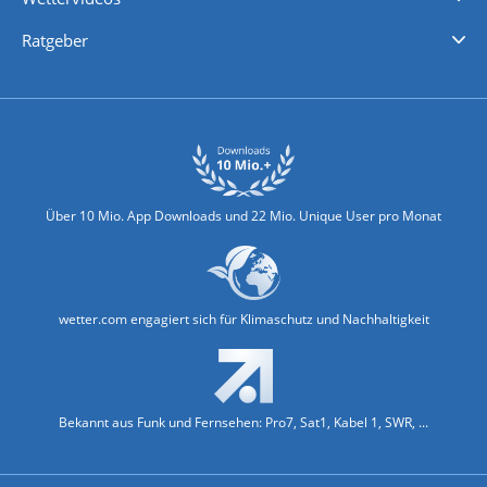
Nachrichten
Deutschlandwetter
Schweizwetter
Österreichwetter
Regionalwetter
Wetter in Europa
Wetter Weltweit
Wetterlexikon
Promi-News
Ratgeber
Biowetter
Glätteindex
Reiseziel Finder
Erkältungswetter
Klima & Umwelt
Über 10 Mio. App Downloads und 22 Mio. Unique User pro Monat
wetter.com engagiert sich für Klimaschutz und Nachhaltigkeit
Bekannt aus Funk und Fernsehen: Pro7, Sat1, Kabel 1, SWR, ...