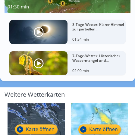
01:30 min
3-Tage-Wetter: Klarer Himmel
zur partiellen
Sonnenfinsternis am
Mittwoch?
01:34 min
7-Tage-Wetter: Historischer
Wassermangel und
sorgenvoller Blick zum Himmel
02:00 min
Weitere Wetterkarten
Karte öffnen
Karte öffnen