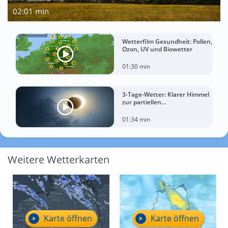
02:01 min
Wetterfilm Gesundheit: Pollen,
Ozon, UV und Biowetter
01:30 min
3-Tage-Wetter: Klarer Himmel
zur partiellen
Sonnenfinsternis am
Mittwoch?
01:34 min
Weitere Wetterkarten
Karte öffnen
Karte öffnen