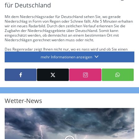
für Deutschland
Mit dem Niederschlagsradar für Deutschland sehen Sie, wo gerade
Niederschlag in Form von Regen oder Schnee fällt. Alle 5 Minuten erhalten
wir ein neues Radarbild. Durch den zeitlichen Verlauf erkennen Sie die
Zugbahn der Niederschlagsgebiete über Deutschland. Somit kann
eingeschätzt werden, ob demnächst an einem bestimmten Ort mit
Niederschlägen gerechnet werden muss oder nicht.
Das Regenradar zeigt Ihnen nicht nur, wo es nass wird und ob Sie einen
Regenschirm brauchen, sondern gibt Ihnen zusätzlich Informationen über
mehr Informationen anzeigen
die Niederschlagsintensität. Diese bezieht sich laut offiziellen Richtlinien
jeweils auf die Niederschlagsmenge in l/m² pro Stunde Regen- bzw.
Schneefall. Die 6 Stufen sind wie folgt gegliedert: Die hellen Blautöne
symbolisieren leichte bis mäßige Regen- bzw. Schneefälle mit einer
Intensität bis 8.1 l/m² pro Stunde. Dunkelblau repräsentiert mäßige bis
starke Niederschläge bis 35 l/m² pro Stunde. Hier können bereits Gewitter
auftreten. Extreme bzw. unwetterartige Niederschlagsereignisse mit
heftigen Gewittern, Starkregen, Hagel oder Graupel werden in Orange und
Rot dargestellt. Die oberste Kategorie der Farbskala gibt Niederschläge mit
Wetter-News
über 150 l/m² pro Stunde an. Solche
Niederschlagsintensitäten
treten
ausschließlich bei Regen, nicht bei Schneefall auf.
Neben der Niederschlagsintensität kann auch die Zuggeschwindigkeit der
Niederschlagsgebiete und damit die Niederschlagsdauer abgeschätzt
werden. Neben der 5-minütigen Radaraufzeichnung gibt es eine
Niederschlagsprognose
für die nächsten 2 Stunden. So sehen Sie genau,
wann und wo in Deutschland mit Regen oder Schneefall zu rechnen ist bzw.
kennen zu jeder Zeit den genauen Verlauf einer Niederschlagsfront.