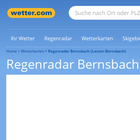
Ihr Wetter
Regenradar
Wetterkarten
Skigebi
Home
Wetterkarten
Regenradar Bernsbach (Lauter-Bernsbach)
Regenradar Bernsbach 