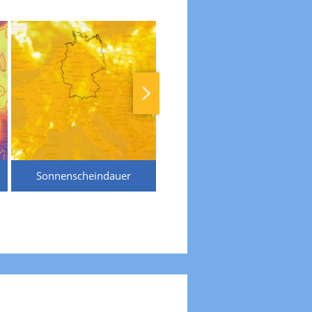
Sonnenscheindauer
Temperaturen