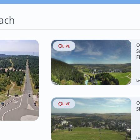
ach
O
LIVE
S
F
L
O
LIVE
S
L