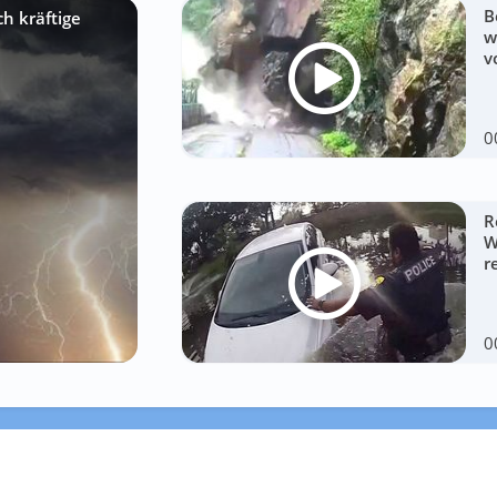
B
h kräftige
w
v
0
R
W
r
0