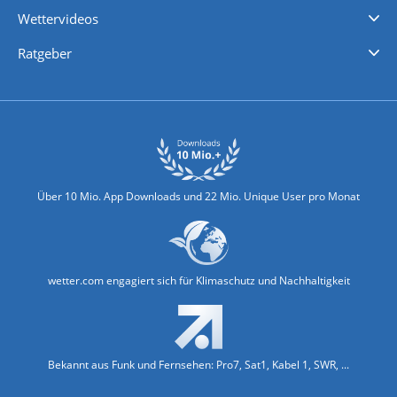
Wettervideos
Nachrichten
Deutschlandwetter
Schweizwetter
Österreichwetter
Regionalwetter
Wetter in Europa
Wetter Weltweit
Wetterlexikon
Promi-News
Ratgeber
Biowetter
Glätteindex
Reiseziel Finder
Erkältungswetter
Klima & Umwelt
Über 10 Mio. App Downloads und 22 Mio. Unique User pro Monat
wetter.com engagiert sich für Klimaschutz und Nachhaltigkeit
Bekannt aus Funk und Fernsehen: Pro7, Sat1, Kabel 1, SWR, ...