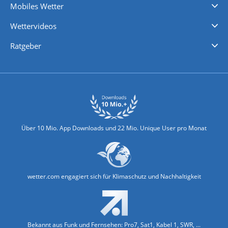
Mobiles Wetter
iPhone Wetter
iPad Wetter
Android Wetter
Wettervideos
Nachrichten
Deutschlandwetter
Schweizwetter
Österreichwetter
Regionalwetter
Wetter in Europa
Wetter Weltweit
Wetterlexikon
Promi-News
Ratgeber
Biowetter
Glätteindex
Reiseziel Finder
Erkältungswetter
Klima & Umwelt
Über 10 Mio. App Downloads und 22 Mio. Unique User pro Monat
wetter.com engagiert sich für Klimaschutz und Nachhaltigkeit
Bekannt aus Funk und Fernsehen: Pro7, Sat1, Kabel 1, SWR, ...