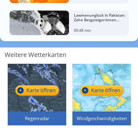
Lawinenunglück in Pakistan:
Zehn Bergsteiger:innen
sterben am Broad Peak
00:48 min
Weitere Wetterkarten
Karte öffnen
Karte öffnen
Regenradar
Windgeschwindigkeiten