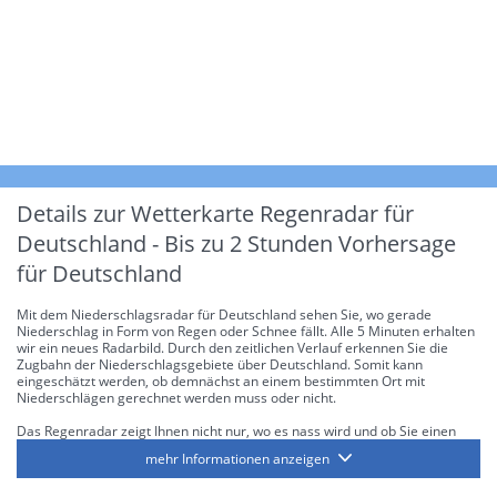
Details zur Wetterkarte
Regenradar für
Deutschland - Bis zu 2 Stunden Vorhersage
für Deutschland
Mit dem Niederschlagsradar für Deutschland sehen Sie, wo gerade
Niederschlag in Form von Regen oder Schnee fällt. Alle 5 Minuten erhalten
wir ein neues Radarbild. Durch den zeitlichen Verlauf erkennen Sie die
Zugbahn der Niederschlagsgebiete über Deutschland. Somit kann
eingeschätzt werden, ob demnächst an einem bestimmten Ort mit
Niederschlägen gerechnet werden muss oder nicht.
Das Regenradar zeigt Ihnen nicht nur, wo es nass wird und ob Sie einen
Regenschirm brauchen, sondern gibt Ihnen zusätzlich Informationen über
mehr Informationen anzeigen
die Niederschlagsintensität. Diese bezieht sich laut offiziellen Richtlinien
jeweils auf die Niederschlagsmenge in l/m² pro Stunde Regen- bzw.