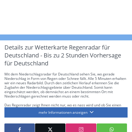
Details zur Wetterkarte
Regenradar für
Deutschland - Bis zu 2 Stunden Vorhersage
für Deutschland
Mit dem Niederschlagsradar für Deutschland sehen Sie, wo gerade
Niederschlag in Form von Regen oder Schnee fällt. Alle 5 Minuten erhalten
wir ein neues Radarbild. Durch den zeitlichen Verlauf erkennen Sie die
Zugbahn der Niederschlagsgebiete über Deutschland. Somit kann
eingeschätzt werden, ob demnächst an einem bestimmten Ort mit
Niederschlägen gerechnet werden muss oder nicht.
Das Regenradar zeigt Ihnen nicht nur, wo es nass wird und ob Sie einen
Regenschirm brauchen, sondern gibt Ihnen zusätzlich Informationen über
mehr Informationen anzeigen
die Niederschlagsintensität. Diese bezieht sich laut offiziellen Richtlinien
jeweils auf die Niederschlagsmenge in l/m² pro Stunde Regen- bzw.
Schneefall. Die 6 Stufen sind wie folgt gegliedert: Die hellen Blautöne
symbolisieren leichte bis mäßige Regen- bzw. Schneefälle mit einer
Intensität bis 8.1 l/m² pro Stunde. Dunkelblau repräsentiert mäßige bis