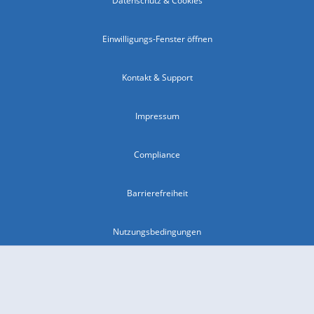
Datenschutz & Cookies
Einwilligungs-Fenster öffnen
Kontakt & Support
Impressum
Compliance
Barrierefreiheit
Nutzungsbedingungen
© 2026 wetter.com Group GmbH - alle Rechte vorbehalten