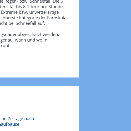
de Regen- bzw. Schneefall. Die 6
tensität bis 8.1 l/m² pro Stunde.
. Extreme bzw. unwetterartige
e oberste Kategorie der Farbskala
icht bei Schneefall auf.
agsdauer abgeschätzt werden.
e genau, wann und wo in
front.
 heiße Tage nach
naufpause