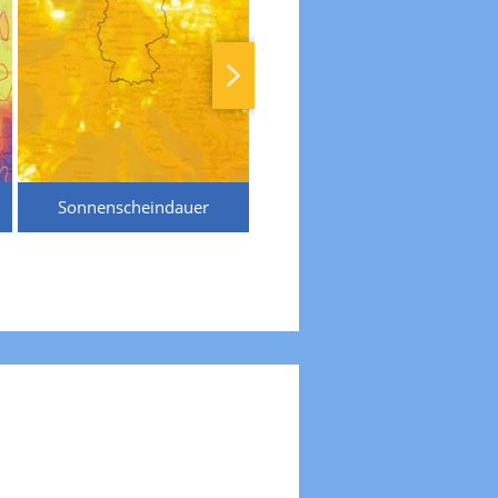
Sonnenscheindauer
Temperaturen