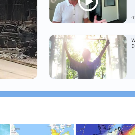
0
W
D