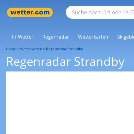
Ihr Wetter
Regenradar
Wetterkarten
Skigebi
Home
Wetterkarten
Regenradar Strandby
Regenradar Strandby