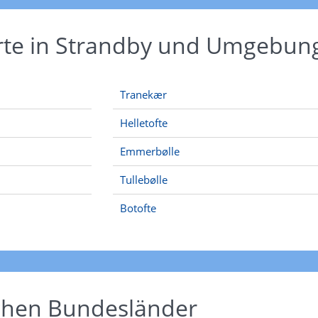
Orte in Strandby und Umgebun
Tranekær
Helletofte
Emmerbølle
Tullebølle
Botofte
schen Bundesländer