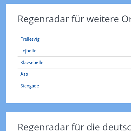
Regenradar für weitere 
Frellesvig
Lejbølle
Klavsebølle
Åsø
Stengade
Regenradar für die deut