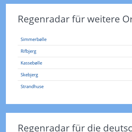
Regenradar für weitere O
Simmerbølle
Rifbjerg
Kassebølle
Skebjerg
Strandhuse
Regenradar für die deut