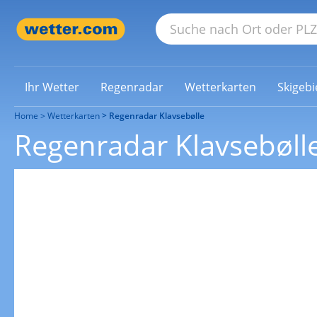
Ihr Wetter
Regenradar
Wetterkarten
Skigebi
Home
Wetterkarten
Regenradar Klavsebølle
Regenradar Klavsebøll