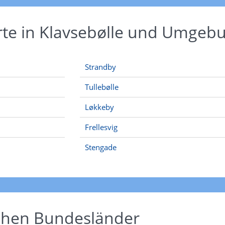
rte in Klavsebølle und Umgeb
Strandby
Tullebølle
Løkkeby
Frellesvig
Stengade
schen Bundesländer