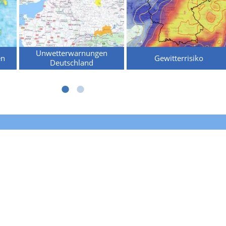
Unwetterwarnungen
en
Gewitterrisiko
Deutschland