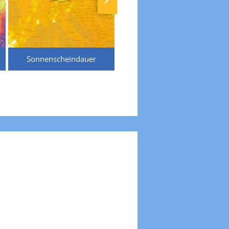
Sonnenscheindauer
Temperaturen