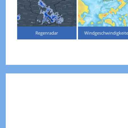
Regenradar
Windgeschwindigkeit