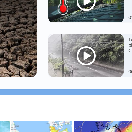
0
T
b
C
0