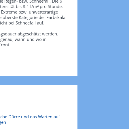
de Regen- bzw. Schneefall. Die 6
tensität bis 8.1 l/m² pro Stunde.
. Extreme bzw. unwetterartige
e oberste Kategorie der Farbskala
icht bei Schneefall auf.
agsdauer abgeschätzt werden.
e genau, wann und wo in
front.
sche Dürre und das Warten auf
gen