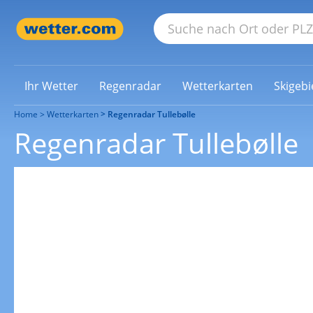
Ihr Wetter
Regenradar
Wetterkarten
Skigebi
Home
Wetterkarten
Regenradar Tullebølle
Regenradar Tullebølle