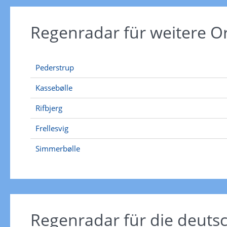
Regenradar für weitere O
Pederstrup
Kassebølle
Rifbjerg
Frellesvig
Simmerbølle
Regenradar für die deut