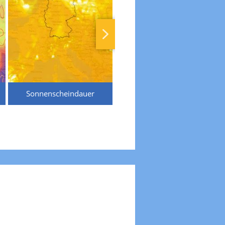
Sonnenscheindauer
Temperaturen