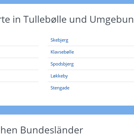
rte in Tullebølle und Umgebu
Skebjerg
Klavsebølle
Spodsbjerg
Løkkeby
Stengade
schen Bundesländer