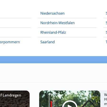
Niedersachsen
Nordrhein-Westfalen
Rheinland-Pfalz
Vorpommern
Saarland
W
uf Landregen
H
m