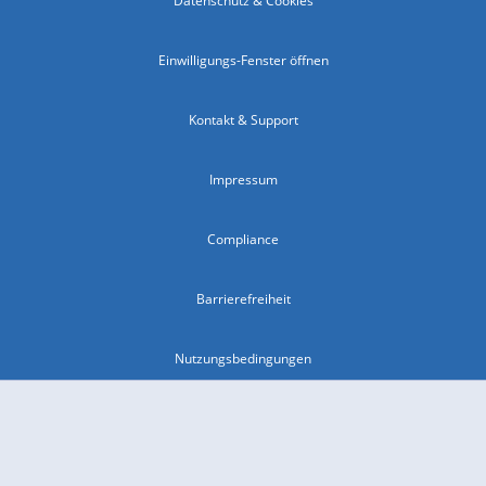
Datenschutz & Cookies
Einwilligungs-Fenster öffnen
Kontakt & Support
Impressum
Compliance
Barrierefreiheit
Nutzungsbedingungen
© 2026 wetter.com Group GmbH - alle Rechte vorbehalten