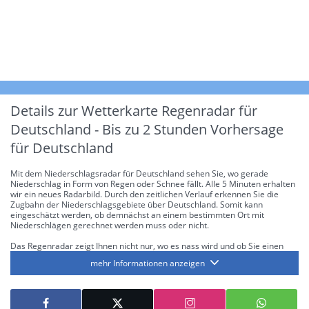
Details zur Wetterkarte
Regenradar für
Deutschland - Bis zu 2 Stunden Vorhersage
für Deutschland
Mit dem Niederschlagsradar für Deutschland sehen Sie, wo gerade
Niederschlag in Form von Regen oder Schnee fällt. Alle 5 Minuten erhalten
wir ein neues Radarbild. Durch den zeitlichen Verlauf erkennen Sie die
Zugbahn der Niederschlagsgebiete über Deutschland. Somit kann
eingeschätzt werden, ob demnächst an einem bestimmten Ort mit
Niederschlägen gerechnet werden muss oder nicht.
Das Regenradar zeigt Ihnen nicht nur, wo es nass wird und ob Sie einen
Regenschirm brauchen, sondern gibt Ihnen zusätzlich Informationen über
mehr Informationen anzeigen
die Niederschlagsintensität. Diese bezieht sich laut offiziellen Richtlinien
jeweils auf die Niederschlagsmenge in l/m² pro Stunde Regen- bzw.
Schneefall. Die 6 Stufen sind wie folgt gegliedert: Die hellen Blautöne
symbolisieren leichte bis mäßige Regen- bzw. Schneefälle mit einer
Intensität bis 8.1 l/m² pro Stunde. Dunkelblau repräsentiert mäßige bis