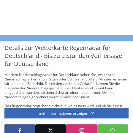
Details zur Wetterkarte
Regenradar für
Deutschland - Bis zu 2 Stunden Vorhersage
für Deutschland
Mit dem Niederschlagsradar für Deutschland sehen Sie, wo gerade
Niederschlag in Form von Regen oder Schnee fällt. Alle 5 Minuten erhalten
wir ein neues Radarbild. Durch den zeitlichen Verlauf erkennen Sie die
Zugbahn der Niederschlagsgebiete über Deutschland. Somit kann
eingeschätzt werden, ob demnächst an einem bestimmten Ort mit
Niederschlägen gerechnet werden muss oder nicht.
Das Regenradar zeigt Ihnen nicht nur, wo es nass wird und ob Sie einen
Regenschirm brauchen, sondern gibt Ihnen zusätzlich Informationen über
mehr Informationen anzeigen
die Niederschlagsintensität. Diese bezieht sich laut offiziellen Richtlinien
jeweils auf die Niederschlagsmenge in l/m² pro Stunde Regen- bzw.
Schneefall. Die 6 Stufen sind wie folgt gegliedert: Die hellen Blautöne
symbolisieren leichte bis mäßige Regen- bzw. Schneefälle mit einer
Intensität bis 8.1 l/m² pro Stunde. Dunkelblau repräsentiert mäßige bis