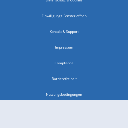
Datenschutz & Cookies
Einwilligungs-Fenster öffnen
Kontakt & Support
Impressum
Compliance
Barrierefreiheit
Nutzungsbedingungen
© 2026 wetter.com Group GmbH - alle Rechte vorbehalten