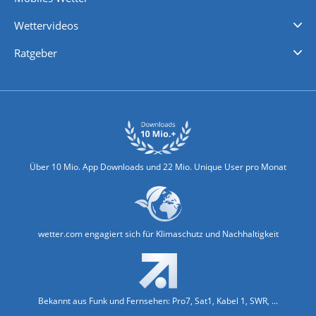
iPhone Wetter
iPad Wetter
Android Wetter
Wettervideos
Nachrichten
Deutschlandwetter
Schweizwetter
Österreichwetter
Regionalwetter
Wetter in Europa
Wetter Weltweit
Wetterlexikon
Promi-News
Ratgeber
Biowetter
Glätteindex
Reiseziel Finder
Erkältungswetter
Klima & Umwelt
Über 10 Mio. App Downloads und 22 Mio. Unique User pro Monat
wetter.com engagiert sich für Klimaschutz und Nachhaltigkeit
Bekannt aus Funk und Fernsehen: Pro7, Sat1, Kabel 1, SWR, ...