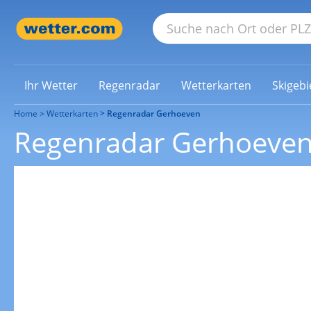
Ihr Wetter
Regenradar
Wetterkarten
Skigebi
Home
Wetterkarten
Regenradar Gerhoeven
Regenradar Gerhoeve