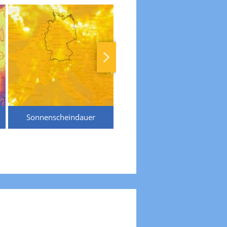
Sonnenscheindauer
Temperaturen