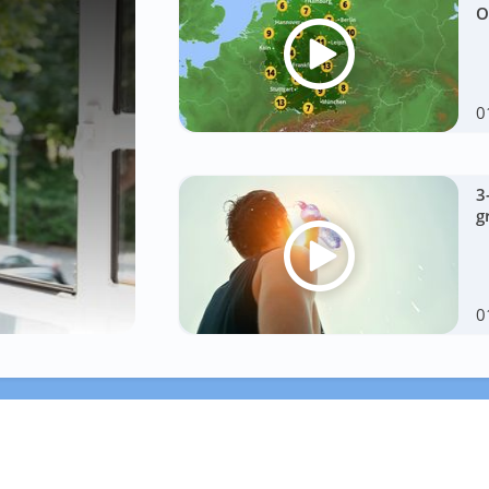
O
0
3
g
0