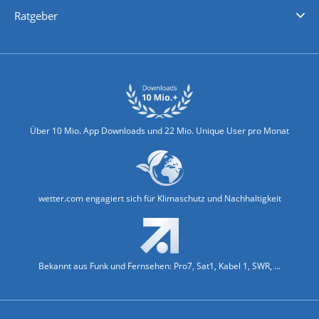
Nachrichten
Deutschlandwetter
Schweizwetter
Österreichwetter
Regionalwetter
Wetter in Europa
Wetter Weltweit
Wetterlexikon
Promi-News
Ratgeber
Biowetter
Glätteindex
Reiseziel Finder
Erkältungswetter
Klima & Umwelt
Über 10 Mio. App Downloads und 22 Mio. Unique User pro Monat
wetter.com engagiert sich für Klimaschutz und Nachhaltigkeit
Bekannt aus Funk und Fernsehen: Pro7, Sat1, Kabel 1, SWR, ...