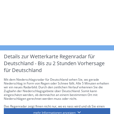
Details zur Wetterkarte
Regenradar für
Deutschland - Bis zu 2 Stunden Vorhersage
für Deutschland
Mit dem Niederschlagsradar für Deutschland sehen Sie, wo gerade
Niederschlag in Form von Regen oder Schnee fällt. Alle 5 Minuten erhalten
wir ein neues Radarbild. Durch den zeitlichen Verlauf erkennen Sie die
Zugbahn der Niederschlagsgebiete über Deutschland. Somit kann
eingeschätzt werden, ob demnächst an einem bestimmten Ort mit
Niederschlägen gerechnet werden muss oder nicht.
Das Regenradar zeigt Ihnen nicht nur, wo es nass wird und ob Sie einen
Regenschirm brauchen, sondern gibt Ihnen zusätzlich Informationen über
mehr Informationen anzeigen
die Niederschlagsintensität. Diese bezieht sich laut offiziellen Richtlinien