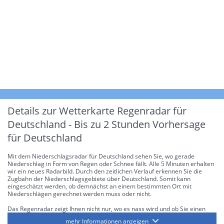
Details zur Wetterkarte
Regenradar für
Deutschland - Bis zu 2 Stunden Vorhersage
für Deutschland
Mit dem Niederschlagsradar für Deutschland sehen Sie, wo gerade
Niederschlag in Form von Regen oder Schnee fällt. Alle 5 Minuten erhalten
wir ein neues Radarbild. Durch den zeitlichen Verlauf erkennen Sie die
Zugbahn der Niederschlagsgebiete über Deutschland. Somit kann
eingeschätzt werden, ob demnächst an einem bestimmten Ort mit
Niederschlägen gerechnet werden muss oder nicht.
Das Regenradar zeigt Ihnen nicht nur, wo es nass wird und ob Sie einen
Regenschirm brauchen, sondern gibt Ihnen zusätzlich Informationen über
mehr Informationen anzeigen
die Niederschlagsintensität. Diese bezieht sich laut offiziellen Richtlinien