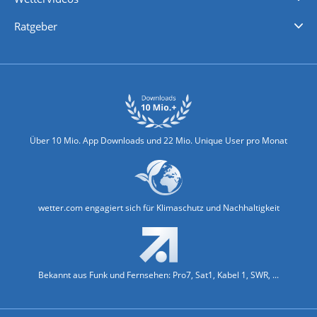
Nachrichten
Deutschlandwetter
Schweizwetter
Österreichwetter
Regionalwetter
Wetter in Europa
Wetter Weltweit
Wetterlexikon
Promi-News
Ratgeber
Biowetter
Glätteindex
Reiseziel Finder
Erkältungswetter
Klima & Umwelt
Über 10 Mio. App Downloads und 22 Mio. Unique User pro Monat
wetter.com engagiert sich für Klimaschutz und Nachhaltigkeit
Bekannt aus Funk und Fernsehen: Pro7, Sat1, Kabel 1, SWR, ...