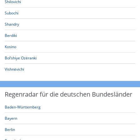
Shilovichi
Subochi
Shandry
Berdiki
Kosino
Bol’shiye Ozëranki
Vishnëvichi
Regenradar für die deutschen Bundesländer
Baden-Württemberg
Bayern
Berlin