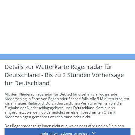
Details zur Wetterkarte
Regenradar für
Deutschland - Bis zu 2 Stunden Vorhersage
für Deutschland
Mit dem Niederschlagsradar für Deutschland sehen Sie, wo gerade
Niederschlag in Form von Regen oder Schnee fällt. Alle 5 Minuten erhalten
wir ein neues Radarbild. Durch den zeitlichen Verlauf erkennen Sie die
Zugbahn der Niederschlagsgebiete über Deutschland. Somit kann
eingeschätzt werden, ob demnächst an einem bestimmten Ort mit
Niederschlägen gerechnet werden muss oder nicht.
Das Regenradar zeigt Ihnen nicht nur, wo es nass wird und ob Sie einen
Regenschirm brauchen, sondern gibt Ihnen zusätzlich Informationen über
mehr Informationen anzeigen
die Niederschlagsintensität. Diese bezieht sich laut offiziellen Richtlinien