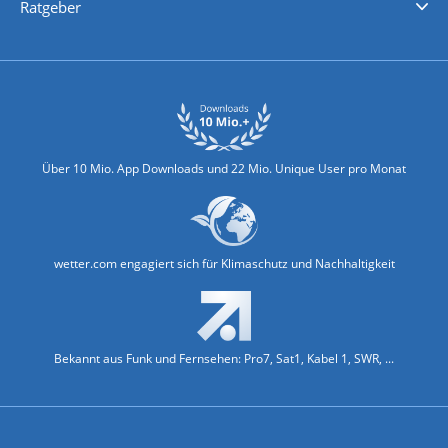
Ratgeber
Biowetter
Glätteindex
Reiseziel Finder
Erkältungswetter
Klima & Umwelt
Über 10 Mio. App Downloads und 22 Mio. Unique User pro Monat
wetter.com engagiert sich für Klimaschutz und Nachhaltigkeit
Bekannt aus Funk und Fernsehen: Pro7, Sat1, Kabel 1, SWR, ...