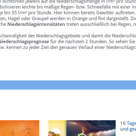
len Richtlinien jeweils auf die Niederschlagsmenge in l/m² pro Stun
bolisieren leichte bis mäßige Regen- bzw. Schneefälle mit einer In
e bis 35 l/m² pro Stunde. Hier können bereits Gewitter auftreten
gen, Hagel oder Graupel werden in Orange und Rot dargestellt. Di
lche
Niederschlagsintensitäten
treten ausschließlich bei Regen, n
schwindigkeit der Niederschlagsgebiete und damit die Niederschl
Niederschlagsprognose
für die nächsten 2 Stunden. So sehen Si
w. kennen zu jeder Zeit den genauen Verlauf einer Niederschlags
16 Tage
und gew