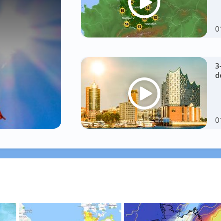
0
3
d
0