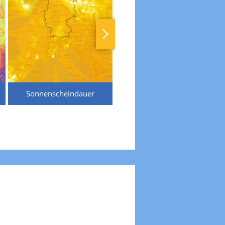
Sonnenscheindauer
Temperaturen