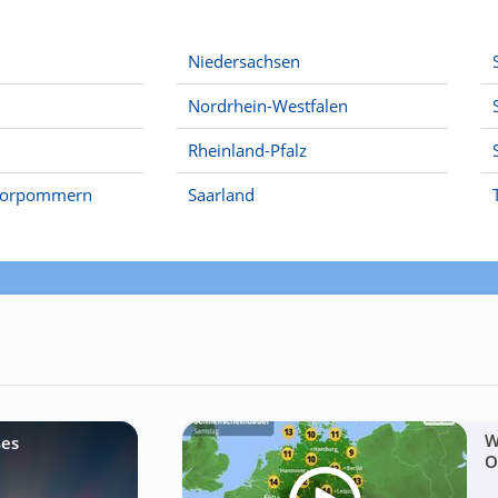
Niedersachsen
Nordrhein-Westfalen
Rheinland-Pfalz
Vorpommern
Saarland
W
ßes
O