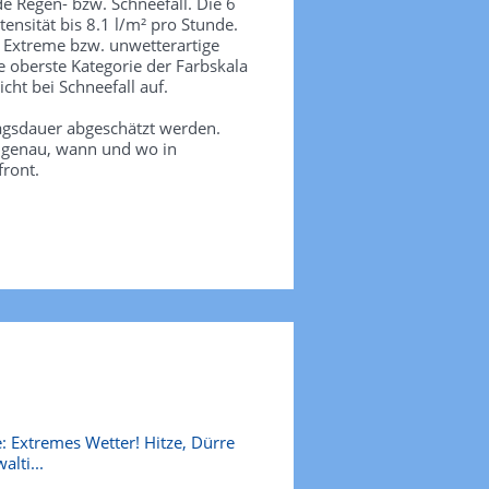
de Regen- bzw. Schneefall. Die 6
tensität bis 8.1 l/m² pro Stunde.
. Extreme bzw. unwetterartige
e oberste Kategorie der Farbskala
icht bei Schneefall auf.
agsdauer abgeschätzt werden.
e genau, wann und wo in
front.
: Extremes Wetter! Hitze, Dürre
alti...