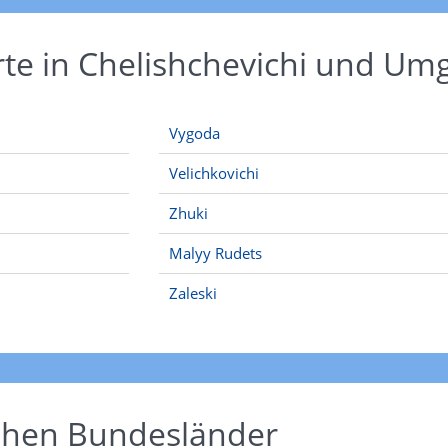
rte in Chelishchevichi und U
Vygoda
Velichkovichi
Zhuki
Malyy Rudets
Zaleski
schen Bundesländer