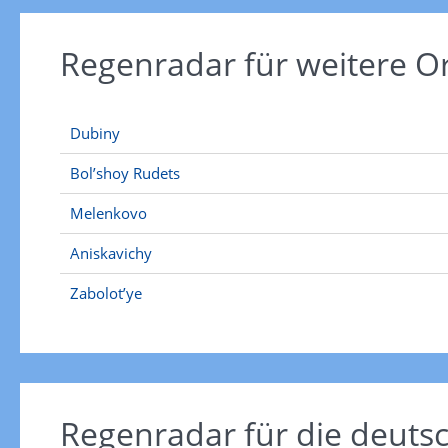
Regenradar für weitere O
Dubiny
Bol’shoy Rudets
Melenkovo
Aniskavichy
Zabolot’ye
Regenradar für die deut