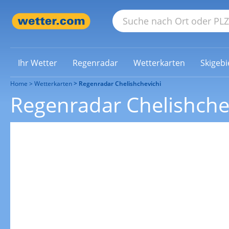
Ihr Wetter
Regenradar
Wetterkarten
Skigebi
Home
Wetterkarten
Regenradar Chelishchevichi
Regenradar Chelishche