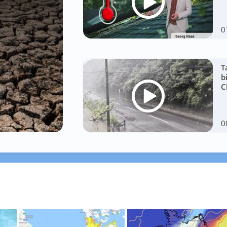
0
T
b
C
0