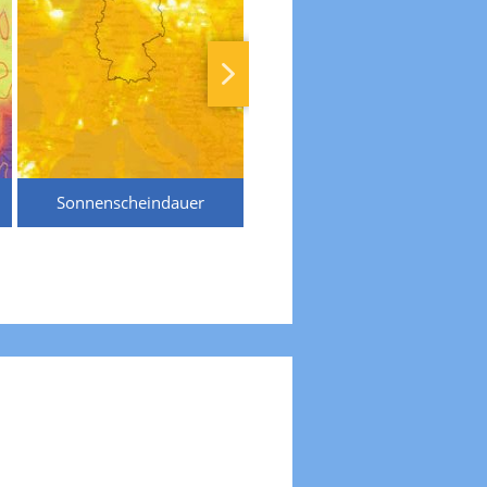
Sonnenscheindauer
Temperaturen