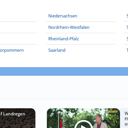
Niedersachsen
Nordrhein-Westfalen
Rheinland-Pfalz
Vorpommern
Saarland
W
uf Landregen
H
m