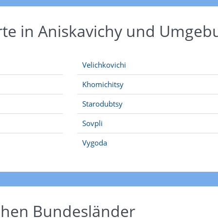
rte in Aniskavichy und Umgeb
Velichkovichi
Khomichitsy
Starodubtsy
Sovpli
Vygoda
schen Bundesländer