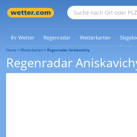
Ihr Wetter
Regenradar
Wetterkarten
Skigebi
Home
Wetterkarten
Regenradar Aniskavichy
Regenradar Aniskavich