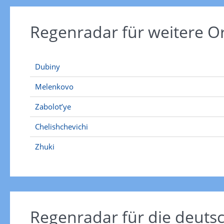
Regenradar für weitere O
Dubiny
Melenkovo
Zabolot’ye
Chelishchevichi
Zhuki
Regenradar für die deut