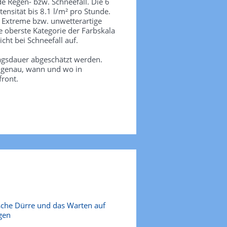
de Regen- bzw. Schneefall. Die 6
tensität bis 8.1 l/m² pro Stunde.
. Extreme bzw. unwetterartige
e oberste Kategorie der Farbskala
icht bei Schneefall auf.
agsdauer abgeschätzt werden.
e genau, wann und wo in
front.
sche Dürre und das Warten auf
gen