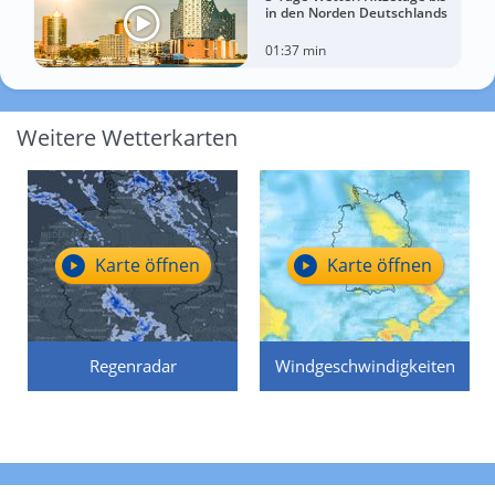
in den Norden Deutschlands
01:37 min
Weitere Wetterkarten
Karte öffnen
Karte öffnen
Regenradar
Windgeschwindigkeiten