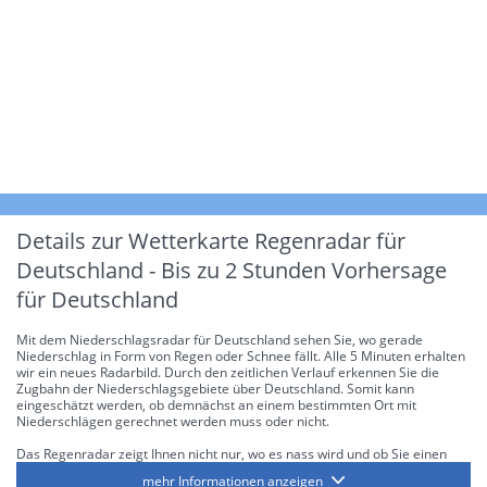
Details zur Wetterkarte
Regenradar für
Deutschland - Bis zu 2 Stunden Vorhersage
für Deutschland
Mit dem Niederschlagsradar für Deutschland sehen Sie, wo gerade
Niederschlag in Form von Regen oder Schnee fällt. Alle 5 Minuten erhalten
wir ein neues Radarbild. Durch den zeitlichen Verlauf erkennen Sie die
Zugbahn der Niederschlagsgebiete über Deutschland. Somit kann
eingeschätzt werden, ob demnächst an einem bestimmten Ort mit
Niederschlägen gerechnet werden muss oder nicht.
Das Regenradar zeigt Ihnen nicht nur, wo es nass wird und ob Sie einen
Regenschirm brauchen, sondern gibt Ihnen zusätzlich Informationen über
mehr Informationen anzeigen
die Niederschlagsintensität. Diese bezieht sich laut offiziellen Richtlinien