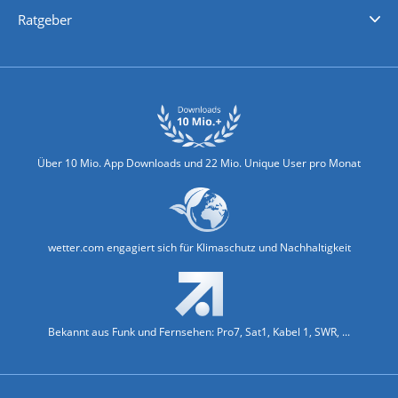
Nachrichten
Deutschlandwetter
Schweizwetter
Österreichwetter
Regionalwetter
Wetter in Europa
Wetter Weltweit
Wetterlexikon
Promi-News
Ratgeber
Biowetter
Glätteindex
Reiseziel Finder
Erkältungswetter
Klima & Umwelt
Über 10 Mio. App Downloads und 22 Mio. Unique User pro Monat
wetter.com engagiert sich für Klimaschutz und Nachhaltigkeit
Bekannt aus Funk und Fernsehen: Pro7, Sat1, Kabel 1, SWR, ...