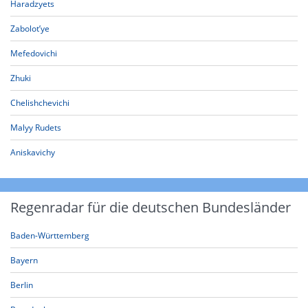
Haradzyets
Zabolot’ye
Mefedovichi
Zhuki
Chelishchevichi
Malyy Rudets
Aniskavichy
Regenradar für die deutschen Bundesländer
Baden-Württemberg
Bayern
Berlin