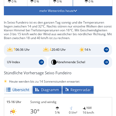
0 %
0 %
0 %
0 %
mehr Wetterinfos heute
In Seixo Fundeiro ist es den ganzen Tag sonnig und die Temperaturen
liegen zwischen 14 und 32°C. Nachts stören nur einzelne Wolken den sonst
klaren Himmel bei Tiefsttemperaturen von 16°C. Mit Geschwindigkeiten
von 3 bis 15 km/h weht der Wind aus westlicher bis nördlicher Richtung. Mit
Böen zwischen 18 und 40 km/h ist zu rechnen.
06:36 Uhr
20:40 Uhr
14 h
UV-Index
Abnehmende Sichel
Stündliche Vorhersage Seixo Fundeiro
Heute werden bis zu 14 Sonnenstunden erwartet
Übersicht
Diagramm
Regenradar
15-16 Uhr
Sonnig und windig
NW
30°
5 %
0 l/m²
16 km/h