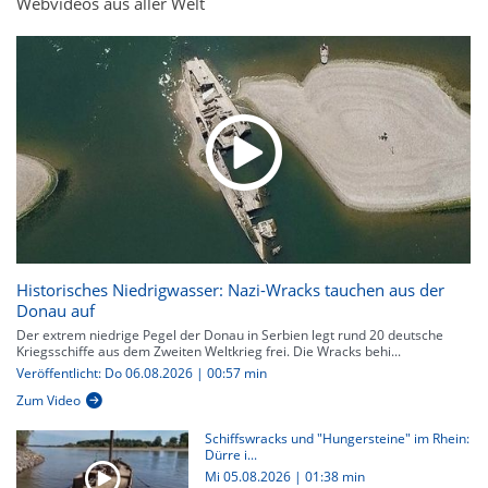
Webvideos aus aller Welt
Historisches Niedrigwasser: Nazi-Wracks tauchen aus der
Donau auf
Der extrem niedrige Pegel der Donau in Serbien legt rund 20 deutsche
Kriegsschiffe aus dem Zweiten Weltkrieg frei. Die Wracks behi...
Veröffentlicht: Do 06.08.2026 | 00:57 min
Zum Video
Schiffswracks und "Hungersteine" im Rhein:
Dürre i...
Mi 05.08.2026
|
01:38 min