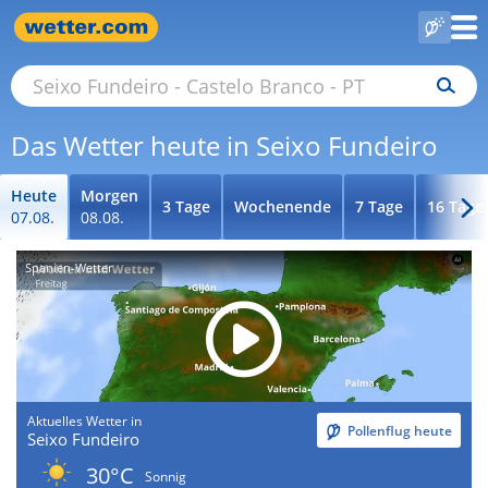
Das Wetter heute in Seixo Fundeiro
Heute
Morgen
3 Tage
Wochenende
7 Tage
16 Tage
07.08.
08.08.
Spanien-Wetter
Aktuelles Wetter in
Pollenflug heute
Seixo Fundeiro
30°C
Sonnig