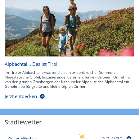
Alpbachtal… Das ist Tirol.
Im Tiroler Alpbachtal erwartet dich ein erlebnisreicher Sommer:
Majestätische Gipfel, faszinierende Klammen, funkelnde Seen. Umrahmt
von den grünen Grasbergen der Kitzbüheler Alpen ist das Alpbachtal ein
Geheimtipp für große und kleine Gipfelstürmer.
Jetzt entdecken
Städtewetter
25°C
Wetter München
/
17°C