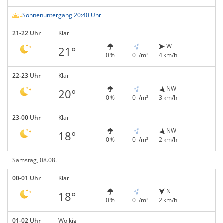
Sonnenuntergang 20:40 Uhr
21-22 Uhr
Klar
W
21°
0 %
0 l/m²
4 km/h
22-23 Uhr
Klar
NW
20°
0 %
0 l/m²
3 km/h
23-00 Uhr
Klar
NW
18°
0 %
0 l/m²
2 km/h
Samstag, 08.08.
00-01 Uhr
Klar
N
18°
0 %
0 l/m²
2 km/h
01-02 Uhr
Wolkig