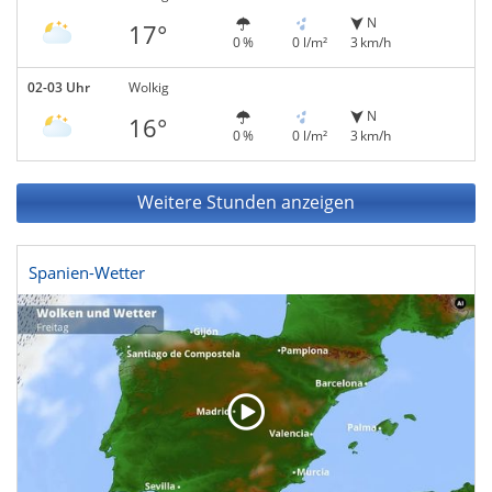
N
17°
0 %
0 l/m²
3 km/h
02-03 Uhr
Wolkig
N
16°
0 %
0 l/m²
3 km/h
Weitere Stunden anzeigen
Spanien-Wetter