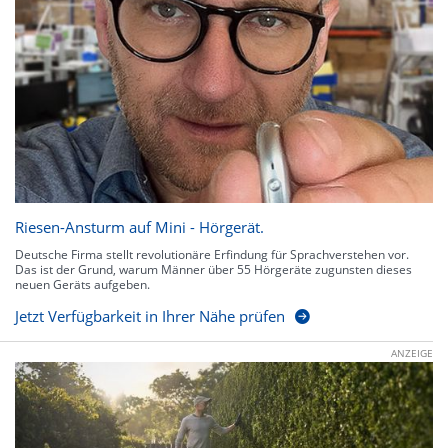
Riesen-Ansturm auf Mini - Hörgerät.
Deutsche Firma stellt revolutionäre Erfindung für Sprachverstehen vor.
Das ist der Grund, warum Männer über 55 Hörgeräte zugunsten dieses
neuen Geräts aufgeben.
Jetzt Verfügbarkeit in Ihrer Nähe prüfen
ANZEIGE