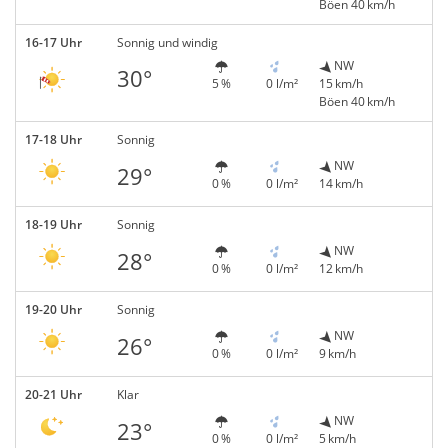
Böen 40 km/h
16-17 Uhr
Sonnig und windig
NW
30°
5 %
0 l/m²
15 km/h
Böen 40 km/h
17-18 Uhr
Sonnig
NW
29°
0 %
0 l/m²
14 km/h
18-19 Uhr
Sonnig
NW
28°
0 %
0 l/m²
12 km/h
19-20 Uhr
Sonnig
NW
26°
0 %
0 l/m²
9 km/h
20-21 Uhr
Klar
NW
23°
0 %
0 l/m²
5 km/h