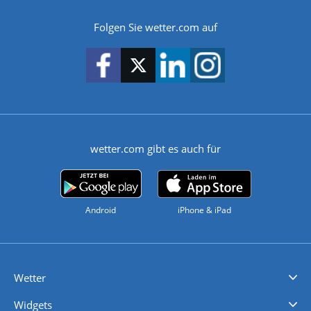
Folgen Sie wetter.com auf
wetter.com gibt es auch für
Android
iPhone & iPad
Wetter
Videovorhersagen
Kolumnen
Unwetterwarnungen
wetter.com Deutschland
wetter.com Schweiz
wetter.com Österreich
Werben
Homepage Widget
Wetter API
Wetter- und Geodaten - meteonomiqs.com
tiempo.es
meteos24.fr
ilmeteo24.it
pogoda24.pl
weather24.co.uk
Widgets