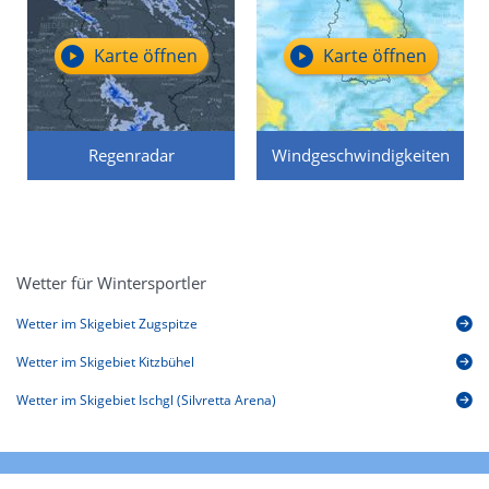
Karte öffnen
Karte öffnen
Regenradar
Windgeschwindigkeiten
Wetter für Wintersportler
Wetter im Skigebiet Zugspitze
Wetter im Skigebiet Kitzbühel
Wetter im Skigebiet Ischgl (Silvretta Arena)