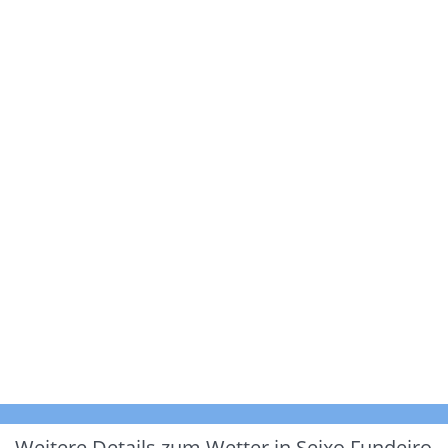
Weitere Details zum Wetter in Seixo Fundeiro