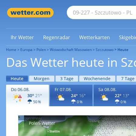
Ihr Wetter
Regenradar
Wetterkarten
Skigebi
Home
Europa
Polen
Woiwodschaft Masowien
Szczutowo
Heute
Das Wetter heute in S
Heute
Morgen
3 Tage
Wochenende
7 Tage
Do 06.08.
Fr 07.08.
Sa 08.08.
30°
21°
24°
16°
22°
13°
50 %
0 %
0 %
Polen-Wetter