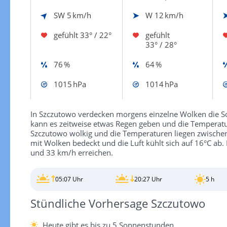
SW
5 km/h
W
12 km/h
gefühlt
33° / 22°
gefühlt
33° / 28°
76 %
64 %
1015 hPa
1014 hPa
In Szczutowo verdecken morgens einzelne Wolken die So
kann es zeitweise etwas Regen geben und die Temperatu
Szczutowo wolkig und die Temperaturen liegen zwischen
mit Wolken bedeckt und die Luft kühlt sich auf 16°C a
und 33 km/h erreichen.
05:07 Uhr
20:27 Uhr
5 h
Stündliche Vorhersage Szczutowo
Heute gibt es bis zu 5 Sonnenstunden