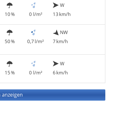
W
10 %
0 l/m²
13 km/h
NW
50 %
0,7 l/m²
7 km/h
W
15 %
0 l/m²
6 km/h
 anzeigen