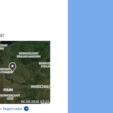
ar
n Regenradar