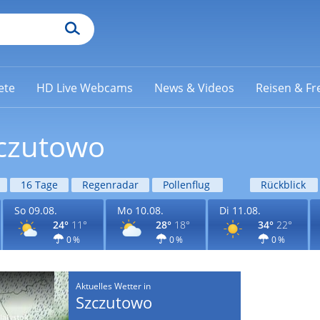
ete
HD Live Webcams
News & Videos
Reisen & Fre
zczutowo
16 Tage
Regenradar
Pollenflug
Rückblick
So 09.08.
Mo 10.08.
Di 11.08.
24°
11°
28°
18°
34°
22°
0 %
0 %
0 %
Aktuelles Wetter in
Szczutowo