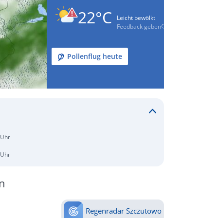
22°C
Leicht bewölkt
Feedback geben
Pollenflug heute
 Uhr
 Uhr
n
Regenradar Szczutowo