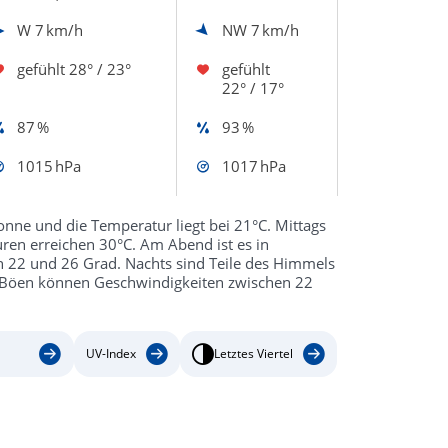
W
7 km/h
NW
7 km/h
gefühlt
28° / 23°
gefühlt
22° / 17°
87 %
93 %
1015 hPa
1017 hPa
nne und die Temperatur liegt bei 21°C. Mittags
ren erreichen 30°C. Am Abend ist es in
 22 und 26 Grad. Nachts sind Teile des Himmels
b. Böen können Geschwindigkeiten zwischen 22
UV-Index
Letztes Viertel