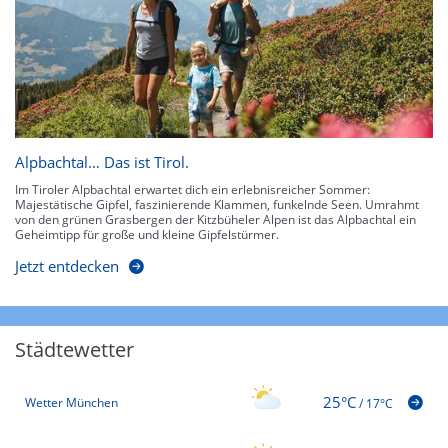
Alpbachtal… Das ist Tirol.
Im Tiroler Alpbachtal erwartet dich ein erlebnisreicher Sommer:
Majestätische Gipfel, faszinierende Klammen, funkelnde Seen. Umrahmt
von den grünen Grasbergen der Kitzbüheler Alpen ist das Alpbachtal ein
Geheimtipp für große und kleine Gipfelstürmer.
Jetzt entdecken
Städtewetter
25°C
Wetter München
/
17°C