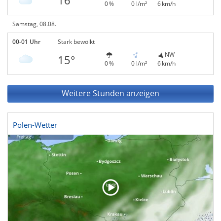
16°
0 %
0 l/m²
6 km/h
Samstag, 08.08.
00-01 Uhr
Stark bewölkt
NW
15°
0 %
0 l/m²
6 km/h
Weitere Stunden anzeigen
Polen-Wetter