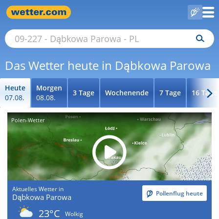
Das Wetter heute in Dąbkowa Parowa
Heute
Morgen
3 Tage
Wochenende
7 Tage
16 Tage
07.08.
08.08.
Polen-Wetter
Aktuelles Wetter in
Pollenflug heute
Dąbkowa Parowa
23°C
Wolkig