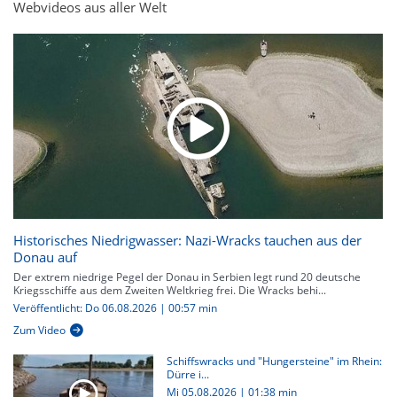
Webvideos aus aller Welt
Historisches Niedrigwasser: Nazi-Wracks tauchen aus der
Donau auf
Der extrem niedrige Pegel der Donau in Serbien legt rund 20 deutsche
Kriegsschiffe aus dem Zweiten Weltkrieg frei. Die Wracks behi...
Veröffentlicht: Do 06.08.2026 | 00:57 min
Zum Video
Schiffswracks und "Hungersteine" im Rhein:
Dürre i...
Mi 05.08.2026
|
01:38 min