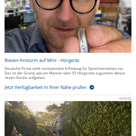
Riesen-Ansturm auf Mini - Hörgerät.
Deutsche Firma stellt revolutionäre Erfindung für Sprachverstehen vor.
Das ist der Grund, warum Männer über 55 Hörgeräte zugunsten dieses
neuen Geräts aufgeben.
Jetzt Verfügbarkeit in Ihrer Nähe prüfen
ANZEIGE