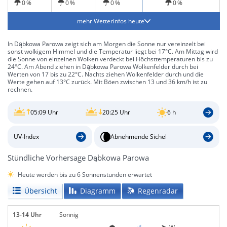
0 %
0 %
0 %
0 %
mehr Wetterinfos heute
In Dąbkowa Parowa zeigt sich am Morgen die Sonne nur vereinzelt bei
sonst wolkigem Himmel und die Temperatur liegt bei 17°C. Am Mittag wird
die Sonne von einzelnen Wolken verdeckt bei Höchsttemperaturen bis zu
24°C. Am Abend ziehen in Dąbkowa Parowa Wolkenfelder durch bei
Werten von 17 bis zu 22°C. Nachts ziehen Wolkenfelder durch und die
Werte gehen auf 13°C zurück. Mit Böen zwischen 13 und 36 km/h ist zu
rechnen.
05:09 Uhr
20:25 Uhr
6 h
UV-Index
Abnehmende Sichel
Stündliche Vorhersage Dąbkowa Parowa
Heute werden bis zu 6 Sonnenstunden erwartet
Übersicht
Diagramm
Regenradar
13-14 Uhr
Sonnig