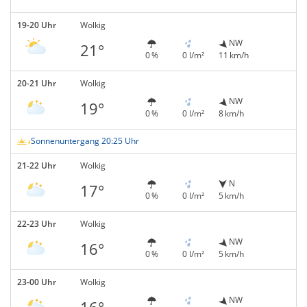
19-20 Uhr
Wolkig
NW
21°
0 %
0 l/m²
11 km/h
20-21 Uhr
Wolkig
NW
19°
0 %
0 l/m²
8 km/h
Sonnenuntergang 20:25 Uhr
21-22 Uhr
Wolkig
N
17°
0 %
0 l/m²
5 km/h
22-23 Uhr
Wolkig
NW
16°
0 %
0 l/m²
5 km/h
23-00 Uhr
Wolkig
NW