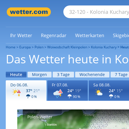
Ihr Wetter
Regenradar
Wetterkarten
Skigebi
Home
Europa
Polen
Woiwodschaft Kleinpolen
Kolonia Kuchary
Heut
Das Wetter heute in Ko
Heute
Morgen
3 Tage
Wochenende
7 Tage
Do 06.08.
Fr 07.08.
Sa 08.08.
37°
21°
24°
19°
24°
15°
0 %
90 %
0 %
Polen-Wetter