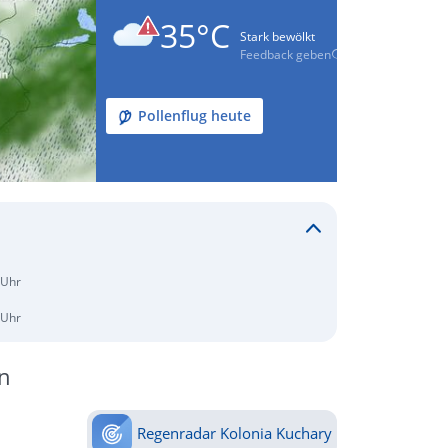
35°C
Stark bewölkt
Feedback geben
Pollenflug heute
 Uhr
 Uhr
n
Regenradar Kolonia Kuchary