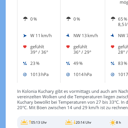
mög
0 %
0 %
65 %
8,5 l
W
11 km/h
NW
13 km/h
NW
gefühlt
gefühlt
gefüh
39° / 36°
36° / 29°
28° /
23 %
49 %
83 %
1013 hPa
1014 hPa
1017
In Kolonia Kuchary gibt es vormittags und auch am Na
vereinzelten Wolken und die Temperaturen liegen zwisc
Kuchary bewölkt bei Temperaturen von 27 bis 33°C. In d
20°C. Mit Böen zwischen 14 und 29 km/h ist zu rechnen
05:13 Uhr
20:14 Uhr
8 h