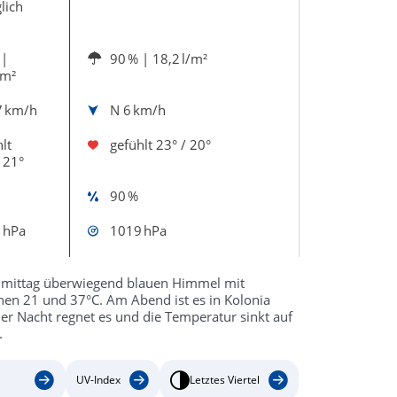
lich
|
90 %
| 18,2 l/m²
/m²
7 km/h
N
6 km/h
lt
gefühlt
23° / 20°
 21°
90 %
 hPa
1019 hPa
chmittag überwiegend blauen Himmel mit
hen 21 und 37°C. Am Abend ist es in Kolonia
er Nacht regnet es und die Temperatur sinkt auf
.
UV-Index
Letztes Viertel