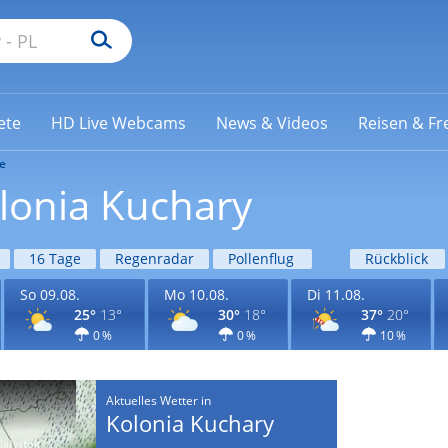
ete
HD Live Webcams
News & Videos
Reisen & Fre
e
lonia Kuchary
16 Tage
Regenradar
Pollenflug
Rückblick
So 09.08.
Mo 10.08.
Di 11.08.
25°
13°
30°
18°
37°
20°
0 %
0 %
10 %
Aktuelles Wetter in
Kolonia Kuchary