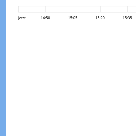
Jetzt
14:50
15:05
15:20
15:35
Temperatur
Maximal-Temperatur (heute)
dar