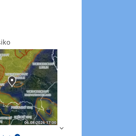
siko
Regenradar
Zum animierten Regenradar