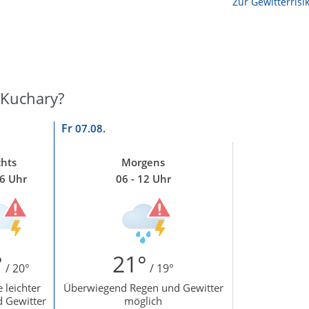
Zur Windgeschwindigkeitenkarte
Zur Gewitterrisi
 Kuchary?
Fr
07.08.
hts
Morgens
06 Uhr
06 - 12 Uhr
°
21°
/ 20°
/ 19°
 leichter
Überwiegend Regen und Gewitter
 Gewitter
möglich