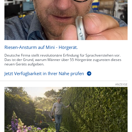
Riesen-Ansturm auf Mini - Hörgerät.
Deutsche Firma stellt revolutionäre Erfindung für Sprachverstehen vor.
Das ist der Grund, warum Männer über 55 Hörgeräte zugunsten dieses
neuen Geräts aufgeben.
Jetzt Verfügbarkeit in Ihrer Nähe prüfen
ANZEIGE