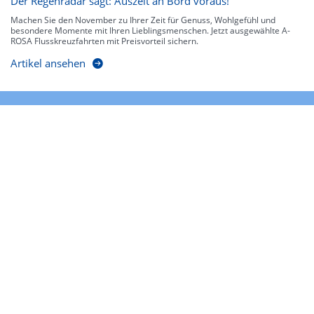
Der Regenradar sagt: Auszeit an Bord voraus!
Machen Sie den November zu Ihrer Zeit für Genuss, Wohlgefühl und
besondere Momente mit Ihren Lieblingsmenschen. Jetzt ausgewählte A-
ROSA Flusskreuzfahrten mit Preisvorteil sichern.
Artikel ansehen