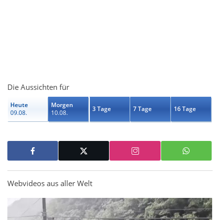
Die Aussichten für
Heute
Morgen
3 Tage
7 Tage
16 Tage
09.08.
10.08.
Webvideos aus aller Welt