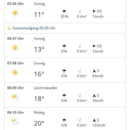
05-06 Uhr
Sonnig
SO
11°
30 %
0 l/m²
5 km/h
Sonnenaufgang 05:20 Uhr
06-07 Uhr
Sonnig
SO
13°
0 %
0 l/m²
5 km/h
07-08 Uhr
Sonnig
S
16°
0 %
0 l/m²
8 km/h
08-09 Uhr
Leicht bewölkt
S
18°
0 %
0 l/m²
9 km/h
09-10 Uhr
Wolkig
S
20°
0 %
0 l/m²
10 km/h