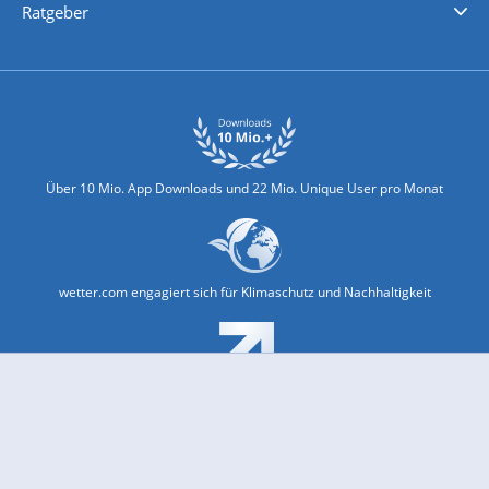
Ratgeber
Biowetter
Glätteindex
Reiseziel Finder
Erkältungswetter
Klima & Umwelt
Über 10 Mio. App Downloads und 22 Mio. Unique User pro Monat
wetter.com engagiert sich für Klimaschutz und Nachhaltigkeit
Bekannt aus Funk und Fernsehen: Pro7, Sat1, Kabel 1, SWR, ...