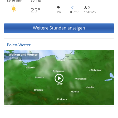
15-16 Uhr
Sonnig
S
25°
0 %
0 l/m²
15 km/h
Weitere Stunden anzeigen
Polen-Wetter