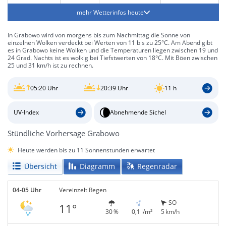
mehr Wetterinfos heute
In Grabowo wird von morgens bis zum Nachmittag die Sonne von
einzelnen Wolken verdeckt bei Werten von 11 bis zu 25°C. Am Abend gibt
es in Grabowo keine Wolken und die Temperaturen liegen zwischen 19 und
24 Grad. Nachts ist es wolkig bei Tiefstwerten von 18°C. Mit Böen zwischen
25 und 31 km/h ist zu rechnen.
05:20 Uhr
20:39 Uhr
11 h
UV-Index
Abnehmende Sichel
Stündliche Vorhersage Grabowo
Heute werden bis zu 11 Sonnenstunden erwartet
Übersicht
Diagramm
Regenradar
04-05 Uhr
Vereinzelt Regen
SO
11°
30 %
0,1 l/m²
5 km/h