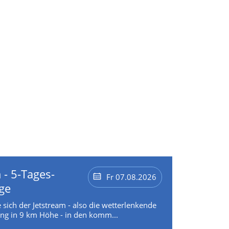
 - 5-Tages-
Fr 07.08.2026
ge
 sich der Jetstream - also die wetterlenkende
g in 9 km Höhe - in den komm...