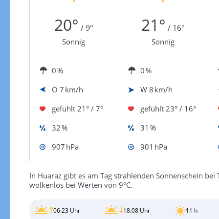
Zur Windgeschwindigkeitenkarte
20°
21°
/ 9°
/ 16°
Sonnig
Sonnig
0 %
0 %
O
7 km/h
W
8 km/h
gefühlt
21° / 7°
gefühlt
23° / 16°
32 %
31 %
907 hPa
901 hPa
In Huaraz gibt es am Tag strahlenden Sonnenschein bei 
wolkenlos bei Werten von 9°C.
06:23 Uhr
18:08 Uhr
11 h