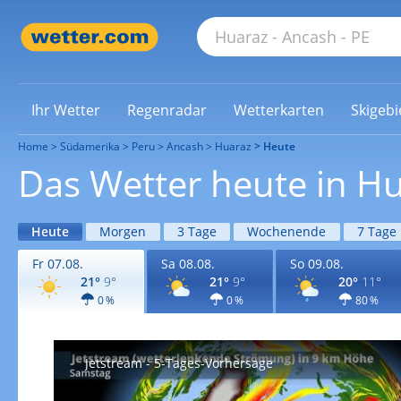
Ihr Wetter
Regenradar
Wetterkarten
Skigebi
Home
Südamerika
Peru
Ancash
Huaraz
Heute
Das Wetter heute in H
Heute
Morgen
3 Tage
Wochenende
7 Tage
Fr 07.08.
Sa 08.08.
So 09.08.
21°
9°
21°
9°
20°
11°
0 %
0 %
80 %
Jetstream - 5-Tages-Vorhersage