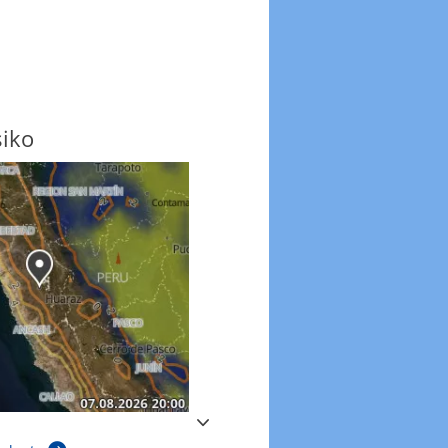
siko
Windböen
Windböen heute