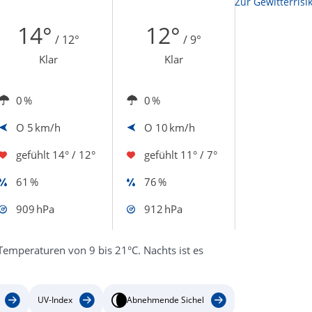
Zur Sonnenscheindauerkarte
Zur Gewitterrisi
14°
12°
/ 12°
/ 9°
Klar
Klar
0 %
0 %
O
5 km/h
O
10 km/h
gefühlt
14° / 12°
gefühlt
11° / 7°
61 %
76 %
909 hPa
912 hPa
Temperaturen von 9 bis 21°C. Nachts ist es
UV-Index
Abnehmende Sichel