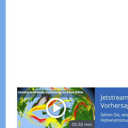
Jetstream
Vorhersa
Sehen Sie, wie
Höhenströmun
00:30 min