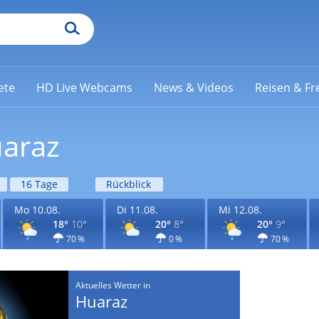
ete
HD Live Webcams
News & Videos
Reisen & Fre
uaraz
16 Tage
Rückblick
Mo 10.08.
Di 11.08.
Mi 12.08.
18°
10°
20°
8°
20°
9°
70 %
0 %
70 %
Aktuelles Wetter in
Huaraz