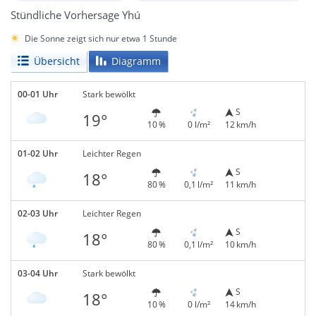
Stündliche Vorhersage Yhú
Die Sonne zeigt sich nur etwa 1 Stunde
Übersicht
Diagramm
00-01 Uhr
Stark bewölkt
S
19°
10 %
0 l/m²
12 km/h
01-02 Uhr
Leichter Regen
S
18°
80 %
0,1 l/m²
11 km/h
02-03 Uhr
Leichter Regen
S
18°
80 %
0,1 l/m²
10 km/h
03-04 Uhr
Stark bewölkt
S
18°
10 %
0 l/m²
14 km/h