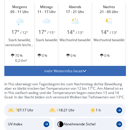
Morgens
Mittags
Abends
Nachts
05 - 11 Uhr
11 - 17 Uhr
17 - 21 Uhr
21 - 05 Uhr
17°
17°
14°
14°
/ 12°
/ 15°
/ 13°
/ 13°
Stark bewölkt,
Stark bewölkt
Wechselnd bewölkt
Wechselnd bewölkt
vereinzelt leichter
Regen
70 %
0 %
0 %
0 %
0,2 l/m²
mehr Wetterinfos heute
In Yhú überwiegt von Tagesbeginn bis zum Nachmittag dichte Bewölkung
aber es bleibt trocken bei Temperaturen von 12 bis 17°C. Am Abend ist es
in Yhú vielfach wolkig und die Temperaturen liegen zwischen 13 und 14
Grad. In der Nacht bilden sich vereinzelt Wolken bei Tiefstwerten von 13°C.
07:17 Uhr
18:21 Uhr
1 h
UV-Index
Abnehmende Sichel