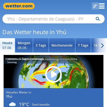
Das Wetter heute in Yhú
Heute
Morgen
3 Tage
Wochenende
7 Tage
16 Tage
07.08.
08.08.
Jetstream - 5-Tages-Vorhersage
Aktuelles Wetter in
Yhú
19°C
Stark bewölkt