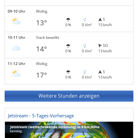
09-10 Uhr
Wolkig
S
13°
0 %
0 l/m²
15 km/h
10-11 Uhr
Stark bewölkt
SO
14°
0 %
0 l/m²
13 km/h
11-12 Uhr
Wolkig
S
17°
0 %
0 l/m²
13 km/h
Weitere Stunden anzeigen
Jetstream - 5-Tages-Vorhersage