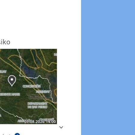
siko
Windböen
Windböen heute