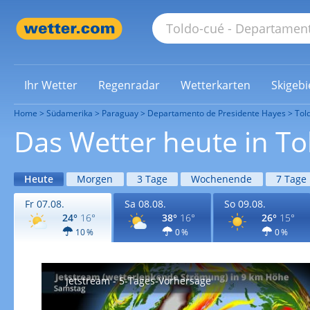
Ihr Wetter
Regenradar
Wetterkarten
Skigebi
Home
Südamerika
Paraguay
Departamento de Presidente Hayes
Tol
Das Wetter heute in To
Heute
Morgen
3 Tage
Wochenende
7 Tage
Fr 07.08.
Sa 08.08.
So 09.08.
24°
16°
38°
16°
26°
15°
10 %
0 %
0 %
Jetstream - 5-Tages-Vorhersage