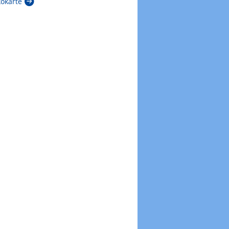
kokarte
Zur Windböenkarte