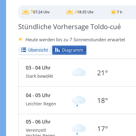
07:24 Uhr
18:35 Uhr
7 h
Stündliche Vorhersage Toldo-cué
Heute werden bis zu 7 Sonnenstunden erwartet
Übersicht
Diagramm
03 - 04 Uhr
21°
Stark bewölkt
04 - 05 Uhr
18°
Leichter Regen
05 - 06 Uhr
17°
Vereinzelt
leichter Regen