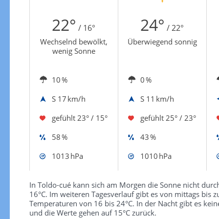
Zur Windgeschwindigkeitenkarte
22°
24°
/ 16°
/ 22°
Wechselnd bewölkt,
Überwiegend sonnig
wenig Sonne
10 %
0 %
S
17 km/h
S
11 km/h
gefühlt
23° / 15°
gefühlt
25° / 23°
58 %
43 %
1013 hPa
1010 hPa
In Toldo-cué kann sich am Morgen die Sonne nicht durch
16°C. Im weiteren Tagesverlauf gibt es von mittags bi
Temperaturen von 16 bis 24°C. In der Nacht gibt es kein
und die Werte gehen auf 15°C zurück.