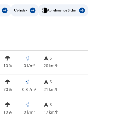
UV-Index
Abnehmende Sichel
S
10 %
0 l/m²
20 km/h
S
70 %
0,3 l/m²
21 km/h
S
10 %
0 l/m²
17 km/h