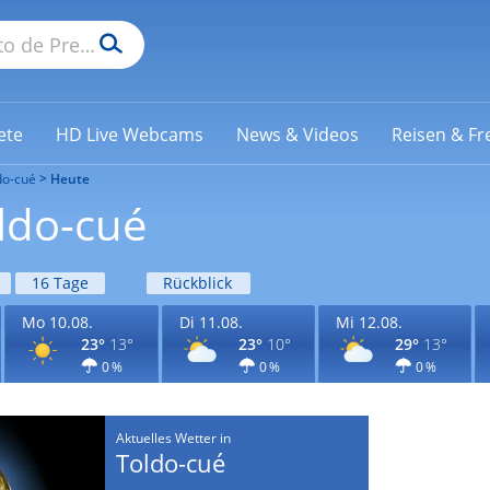
ete
HD Live Webcams
News & Videos
Reisen & Fre
do-cué
Heute
ldo-cué
16 Tage
Rückblick
Mo 10.08.
Di 11.08.
Mi 12.08.
23°
13°
23°
10°
29°
13°
0 %
0 %
0 %
Aktuelles Wetter in
Toldo-cué