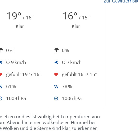
Zur Sonnenscheindauerkarte
Zur Gewitterrisi
19°
16°
/ 16°
/ 15°
Klar
Klar
0 %
0 %
O
9 km/h
O
7 km/h
gefühlt
19° / 16°
gefühlt
16° / 15°
61 %
78 %
1009 hPa
1006 hPa
setzen und es ist wolkig bei Temperaturen von
s zum Abend hin einen wolkenlosen Himmel bei
e Wolken und die Sterne sind klar zu erkennen