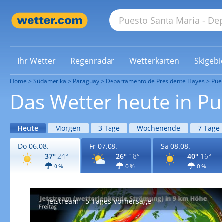
Ihr Wetter
Regenradar
Wetterkarten
Skigebi
Home
Südamerika
Paraguay
Departamento de Presidente Hayes
Pue
Das Wetter heute in Pu
Heute
Morgen
3 Tage
Wochenende
7 Tage
Do 06.08.
Fr 07.08.
Sa 08.08.
37°
24°
26°
18°
40°
16°
0 %
0 %
0 %
Jetstream - 5-Tages-Vorhersage