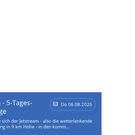
 - 5-Tages-
Do 06.08.2026
ge
 sich der Jetstream - also die wetterlenkende
g in 9 km Höhe - in den komm...