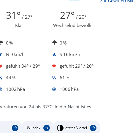
Zur Sonnenscheindauerkarte
Zur Gewitterrisi
31°
27°
/ 27°
/ 20°
Klar
Wechselnd bewölkt
0 %
0 %
N
9 km/h
S
16 km/h
gefühlt
34° / 29°
gefühlt
29° / 20°
44 %
61 %
1002 hPa
1006 hPa
eraturen von 24 bis 37°C. In der Nacht ist es
UV-Index
Letztes Viertel