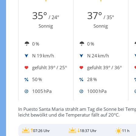
Zur Windgeschwindigkeitenkarte
35°
37°
/ 24°
/ 35°
Sonnig
Sonnig
0 %
0 %
N
19 km/h
N
24 km/h
gefühlt
39° / 25°
gefühlt
39° / 36°
50 %
28 %
1005 hPa
1000 hPa
In Puesto Santa Maria strahlt am Tag die Sonne bei Temp
leicht bewölkt und die Temperatur fällt auf 20°C.
07:26 Uhr
18:37 Uhr
11 h