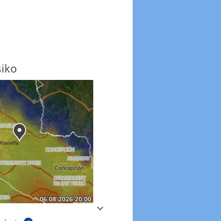
siko
Windböen
Windböen heute