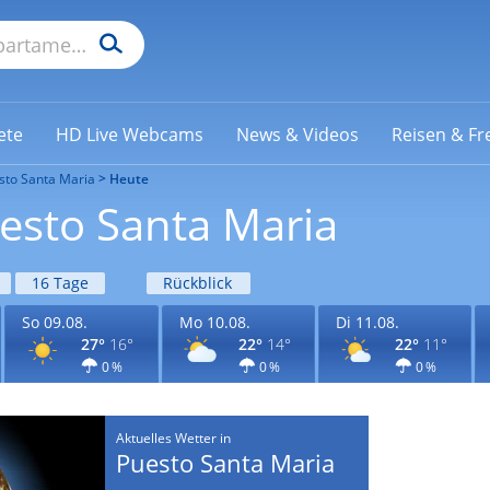
ete
HD Live Webcams
News & Videos
Reisen & Fre
sto Santa Maria
Heute
esto Santa Maria
16 Tage
Rückblick
So 09.08.
Mo 10.08.
Di 11.08.
27°
16°
22°
14°
22°
11°
0 %
0 %
0 %
Aktuelles Wetter in
Puesto Santa Maria