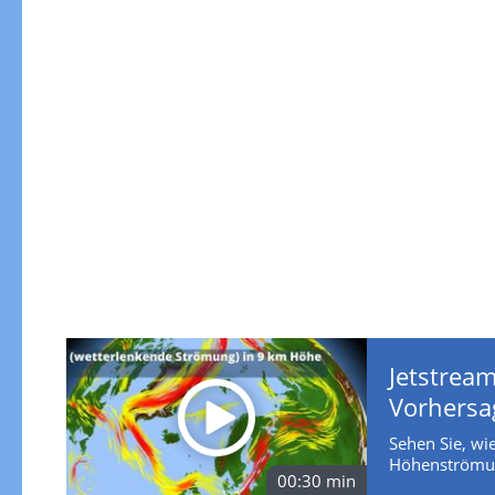
Jetstream
Vorhersa
Sehen Sie, wie
Höhenströmun
00:30 min