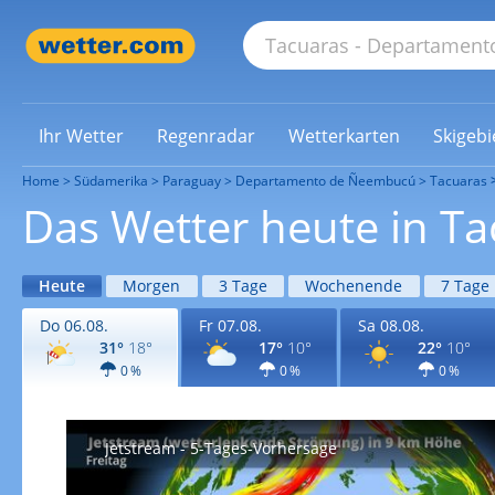
Ihr Wetter
Regenradar
Wetterkarten
Skigebi
Home
Südamerika
Paraguay
Departamento de Ñeembucú
Tacuaras
Das Wetter heute in Ta
Heute
Morgen
3 Tage
Wochenende
7 Tage
Do 06.08.
Fr 07.08.
Sa 08.08.
31°
18°
17°
10°
22°
10°
0 %
0 %
0 %
Jetstream - 5-Tages-Vorhersage