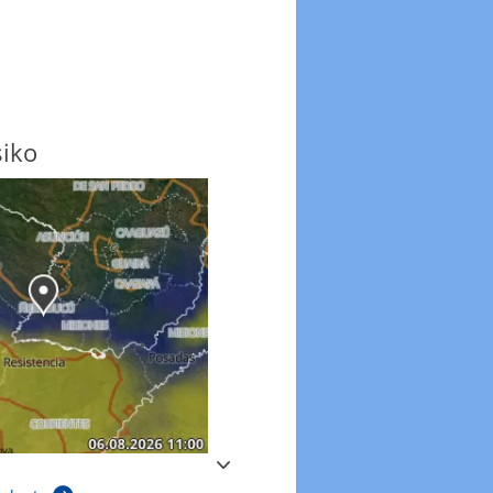
siko
Windböen
Windböen heute