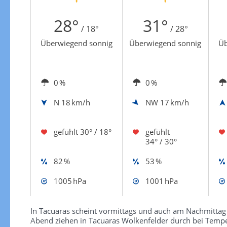
Zur Windgeschwindigkeitenkarte
28°
31°
/ 18°
/ 28°
Überwiegend sonnig
Überwiegend sonnig
Üb
0 %
0 %
N
18 km/h
NW
17 km/h
gefühlt
30° / 18°
gefühlt
34° / 30°
82 %
53 %
1005 hPa
1001 hPa
In Tacuaras scheint vormittags und auch am Nachmittag
Abend ziehen in Tacuaras Wolkenfelder durch bei Temper