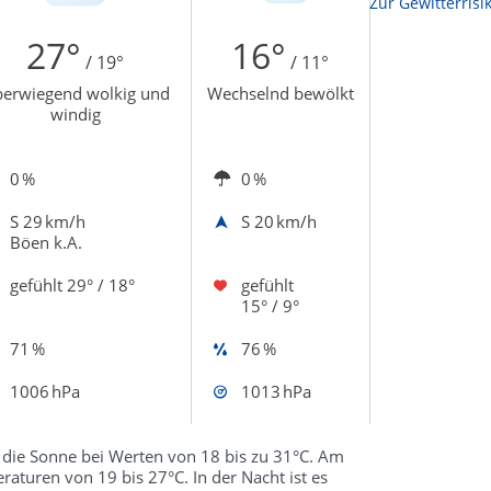
Zur Sonnenscheindauerkarte
Zur Gewitterrisi
27°
16°
/ 19°
/ 11°
erwiegend wolkig und
Wechselnd bewölkt
windig
0 %
0 %
S
29 km/h
S
20 km/h
Böen k.A.
gefühlt
29° / 18°
gefühlt
15° / 9°
71 %
76 %
1006 hPa
1013 hPa
 die Sonne bei Werten von 18 bis zu 31°C. Am
aturen von 19 bis 27°C. In der Nacht ist es