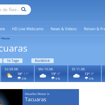
ete
HD Live Webcams
News & Videos
Reisen & Fre
Heute
cuaras
16 Tage
Rückblick
So 09.08.
Mo 10.08.
Di 11.08.
18°
11°
13°
9°
12°
9°
0 %
0 %
0 %
Aktuelles Wetter in
Tacuaras