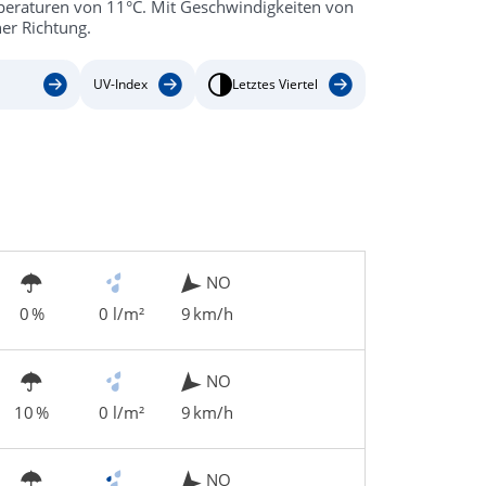
mperaturen von 11°C. Mit Geschwindigkeiten von
er Richtung.
UV-Index
Letztes Viertel
NO
0 %
0 l/m²
9 km/h
NO
10 %
0 l/m²
9 km/h
NO