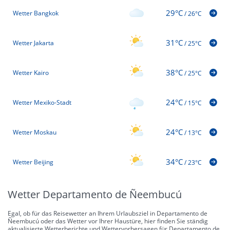
29°C
Wetter Bangkok
/
26°C
31°C
Wetter Jakarta
/
25°C
38°C
Wetter Kairo
/
25°C
24°C
Wetter Mexiko-Stadt
/
15°C
24°C
Wetter Moskau
/
13°C
34°C
Wetter Beijing
/
23°C
Wetter Departamento de Ñeembucú
Egal, ob für das Reisewetter an Ihrem Urlaubsziel in Departamento de
Ñeembucú oder das Wetter vor Ihrer Haustüre, hier finden Sie ständig
aktualisierte Wetterberichte und Wettervorhersagen für Departamento de