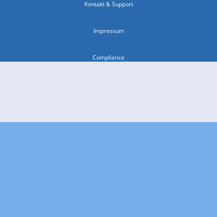
Kontakt & Support
Impressum
Compliance
Barrierefreiheit
Nutzungsbedingungen
© 2026 wetter.com Group GmbH - alle Rechte vorbehalten