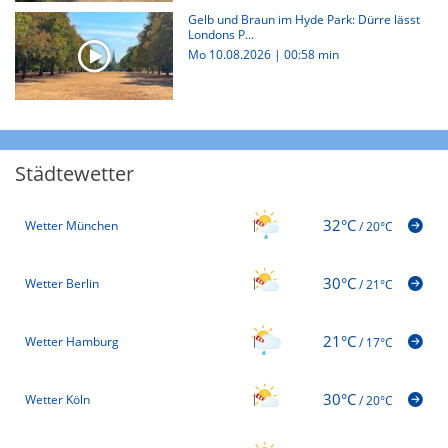
Gelb und Braun im Hyde Park: Dürre lässt
Londons P...
Mo 10.08.2026
|
00:58 min
Städtewetter
32°C
Wetter München
/
20°C
30°C
Wetter Berlin
/
21°C
21°C
Wetter Hamburg
/
17°C
30°C
Wetter Köln
/
20°C