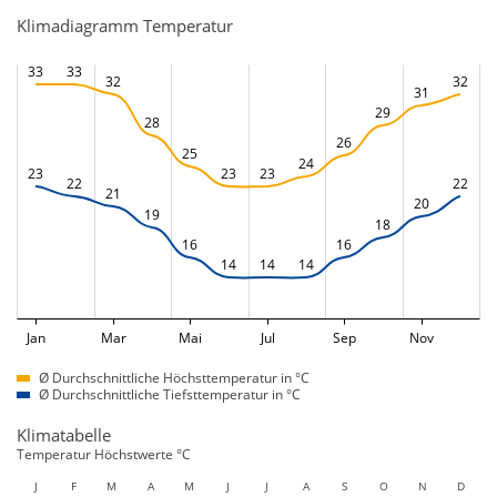
Klimadiagramm Temperatur
33
33
32
32
31
29
28
26
25
24
23
23
23
22
22
21
20
19
18
16
16
14
14
14
Jan
Mar
Mai
Jul
Sep
Nov
Ø Durchschnittliche Höchsttemperatur in °C
Ø Durchschnittliche Tiefsttemperatur in °C
Klimatabelle
Temperatur Höchstwerte °C
J
F
M
A
M
J
J
A
S
O
N
D