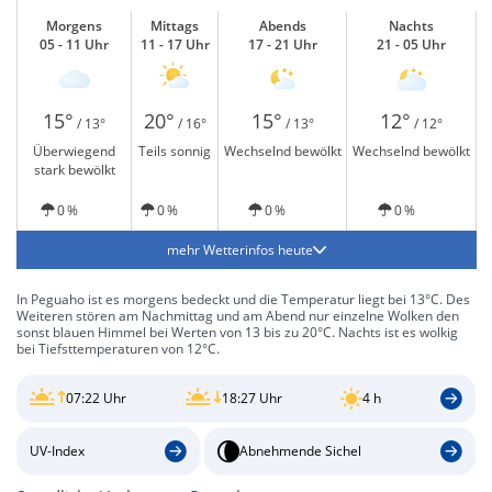
Morgens
Mittags
Abends
Nachts
05 - 11 Uhr
11 - 17 Uhr
17 - 21 Uhr
21 - 05 Uhr
15°
20°
15°
12°
/ 13°
/ 16°
/ 13°
/ 12°
Überwiegend
Teils sonnig
Wechselnd bewölkt
Wechselnd bewölkt
stark bewölkt
0 %
0 %
0 %
0 %
mehr Wetterinfos heute
In Peguaho ist es morgens bedeckt und die Temperatur liegt bei 13°C. Des
Weiteren stören am Nachmittag und am Abend nur einzelne Wolken den
sonst blauen Himmel bei Werten von 13 bis zu 20°C. Nachts ist es wolkig
bei Tiefsttemperaturen von 12°C.
07:22 Uhr
18:27 Uhr
4 h
UV-Index
Abnehmende Sichel