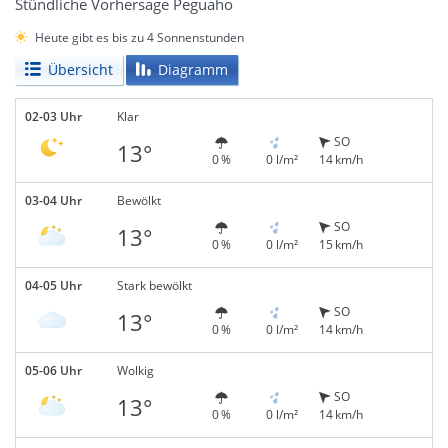
Stündliche Vorhersage Peguaho
Heute gibt es bis zu 4 Sonnenstunden
Übersicht
Diagramm
02-03 Uhr
Klar
SO
13°
0 %
0 l/m²
14 km/h
03-04 Uhr
Bewölkt
SO
13°
0 %
0 l/m²
15 km/h
04-05 Uhr
Stark bewölkt
SO
13°
0 %
0 l/m²
14 km/h
05-06 Uhr
Wolkig
SO
13°
0 %
0 l/m²
14 km/h