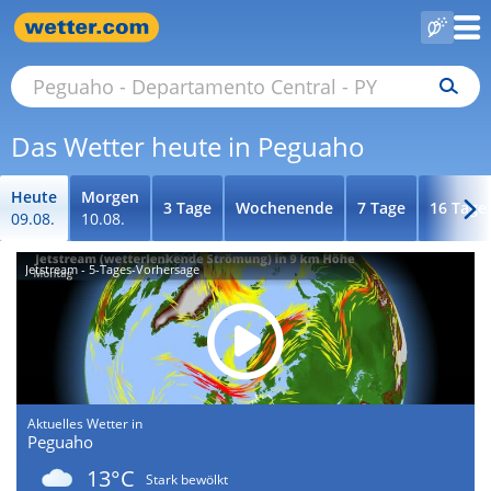
Das Wetter heute in Peguaho
Heute
Morgen
3 Tage
Wochenende
7 Tage
16 Tage
09.08.
10.08.
Jetstream - 5-Tages-Vorhersage
Aktuelles Wetter in
Peguaho
13°C
Stark bewölkt