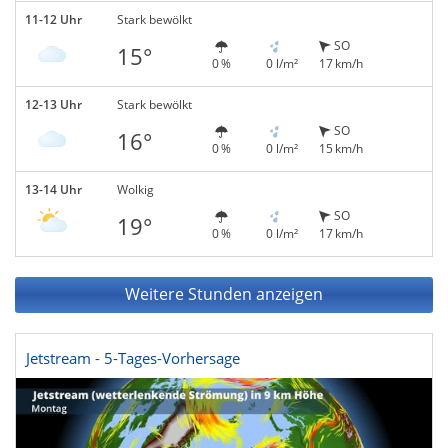
11-12 Uhr
Stark bewölkt
SO
15°
0 %
0 l/m²
17 km/h
12-13 Uhr
Stark bewölkt
SO
16°
0 %
0 l/m²
15 km/h
13-14 Uhr
Wolkig
SO
19°
0 %
0 l/m²
17 km/h
Weitere Stunden anzeigen
Jetstream - 5-Tages-Vorhersage