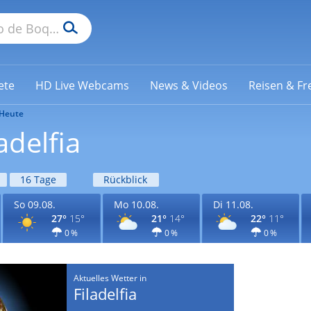
ete
HD Live Webcams
News & Videos
Reisen & Fre
Heute
adelfia
16 Tage
Rückblick
So 09.08.
Mo 10.08.
Di 11.08.
27°
15°
21°
14°
22°
11°
0 %
0 %
0 %
Aktuelles Wetter in
Filadelfia