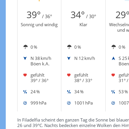
Zur Windgeschwindigkeitenkarte
39°
34°
29
/ 36°
/ 30°
Sonnig und windig
Klar
Wechseln
und w
0 %
0 %
0 %
N
38 km/h
N
12 km/h
S
25 
Böen k.A.
Böen
gefühlt
gefühlt
gefüh
39° / 36°
38° / 33°
31° /
24 %
34 %
53 %
999 hPa
1001 hPa
1007
In Filadelfia scheint den ganzen Tag die Sonne bei bla
26 und 39°C. Nachts bedecken einzelne Wolken den Himm