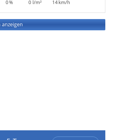
0 %
0 l/m²
14 km/h
 anzeigen