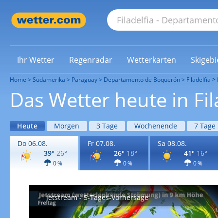
Ihr Wetter
Regenradar
Wetterkarten
Skigebi
Home
Südamerika
Paraguay
Departamento de Boquerón
Filadelfia
Das Wetter heute in Fil
Heute
Morgen
3 Tage
Wochenende
7 Tage
Do 06.08.
Fr 07.08.
Sa 08.08.
39°
26°
26°
18°
41°
16°
0 %
0 %
0 %
Jetstream - 5-Tages-Vorhersage