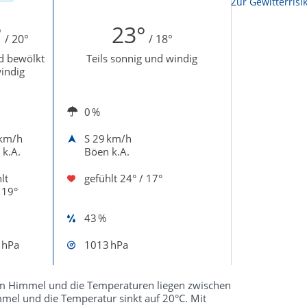
Zur Sonnenscheindauerkarte
Zur Gewitterrisi
°
23°
/ 20°
/ 18°
d bewölkt
Teils sonnig und windig
indig
0 %
km/h
S
29 km/h
 k.A.
Böen k.A.
lt
gefühlt
24° / 17°
 19°
43 %
 hPa
1013 hPa
uem Himmel und die Temperaturen liegen zwischen
el und die Temperatur sinkt auf 20°C. Mit