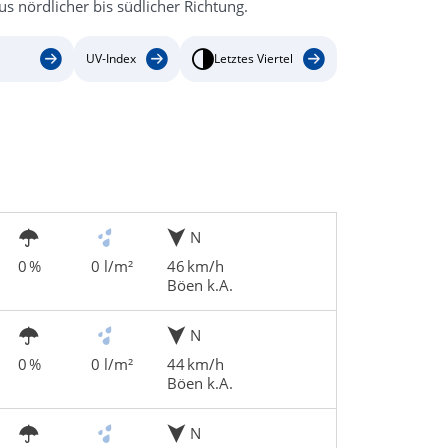
 nördlicher bis südlicher Richtung.
UV-Index
Letztes Viertel
N
0 %
0 l/m²
46 km/h
Böen k.A.
N
0 %
0 l/m²
44 km/h
Böen k.A.
N