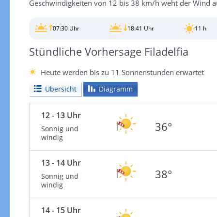
Geschwindigkeiten von 12 bis 38 km/h weht der Wind aus
07:30 Uhr
18:41 Uhr
11 h
Stündliche Vorhersage Filadelfia
Heute werden bis zu 11 Sonnenstunden erwartet
Übersicht
Diagramm
12 - 13 Uhr
36°
Sonnig und
windig
13 - 14 Uhr
38°
Sonnig und
windig
14 - 15 Uhr