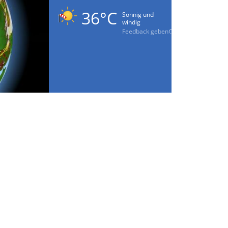
36°C
Sonnig und
windig
Feedback geben