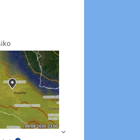
siko
Windböen
Windböen heute