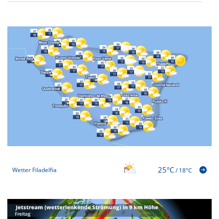
25°C
Wetter Filadelfia
/
18°C