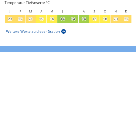
Temperatur Tiefstwerte °C
J
F
M
A
M
J
J
A
S
O
N
D
23
22
21
19
16
14
14
14
16
18
20
22
Weitere Werte zu dieser Station