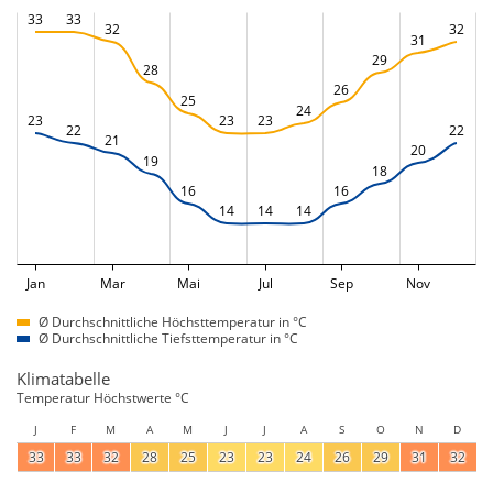
33
33
32
32
31
29
28
26
25
24
23
23
23
22
22
21
20
19
18
16
16
14
14
14
Jan
Mar
Mai
Jul
Sep
Nov
Ø Durchschnittliche Höchsttemperatur in °C
Ø Durchschnittliche Tiefsttemperatur in °C
Klimatabelle
Temperatur Höchstwerte °C
J
F
M
A
M
J
J
A
S
O
N
D
33
33
32
28
25
23
23
24
26
29
31
32