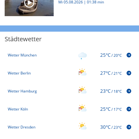
Mi 05.08.2026
|
01:38 min
Städtewetter
25°C
Wetter München
/
20°C
27°C
Wetter Berlin
/
21°C
23°C
Wetter Hamburg
/
18°C
25°C
Wetter Köln
/
17°C
30°C
Wetter Dresden
/
23°C