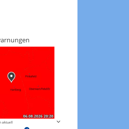
warnungen
Regenradar
 aktuell
Zum animierten Regenradar