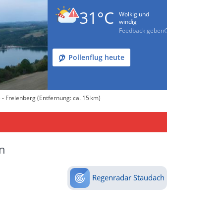
31°C
Wolkig und
windig
Feedback geben
Pollenflug heute
 Freienberg (Entfernung: ca. 15 km)
n
Regenradar Staudach