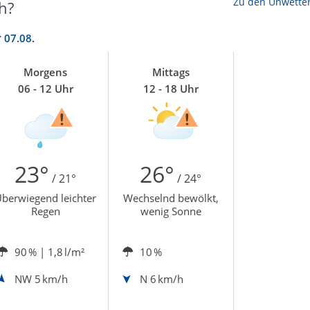
Zu den Unwette
h?
r
07.08.
Morgens
Mittags
06 - 12 Uhr
12 - 18 Uhr
23°
26°
/ 21°
/ 24°
berwiegend leichter
Wechselnd bewölkt,
Regen
wenig Sonne
90 %
| 1,8 l/m²
10 %
NW
5 km/h
N
6 km/h