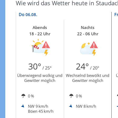
Zu den Unwetterwarnungen
Wie wird das Wetter heute in Staudac
Do
F
06.08.
Abends
Nachts
18 - 22 Uhr
22 - 06 Uhr
30°
24°
/ 25°
/ 20°
Überwiegend wolkig und
Wechselnd bewölkt und
Ü
Gewitter möglich
Gewitter möglich
0 %
0 %
NW
9 km/h
NW
8 km/h
Böen 45 km/h