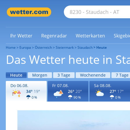
Ihr Wetter
Regenradar
Wetterkarten
Skigebi
Home
Europa
Österreich
Steiermark
Staudach
Heute
Das Wetter heute in S
Heute
Morgen
3 Tage
Wochenende
7 Tage
Do 06.08.
Fr 07.08.
Sa 08.08.
34°
19°
26°
20°
27°
17°
0 %
90 %
0 %