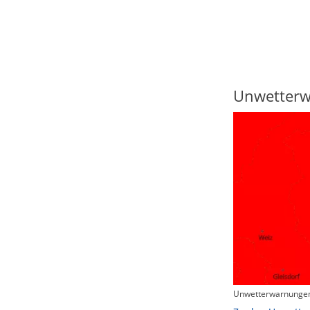
Regenradar
Unwetter
Unwetterwarnungen
Zum animierten Regenradar