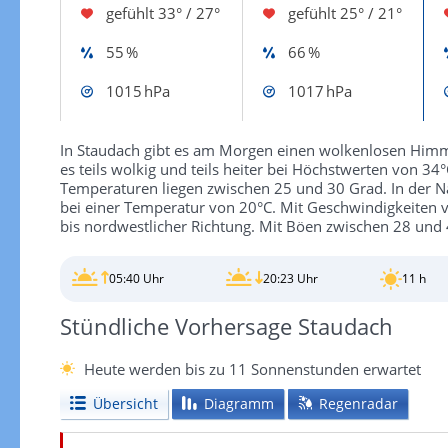
gefühlt
33° / 27°
gefühlt
25° / 21°
55 %
66 %
1015 hPa
1017 hPa
In Staudach gibt es am Morgen einen wolkenlosen Himme
es teils wolkig und teils heiter bei Höchstwerten von 34
Temperaturen liegen zwischen 25 und 30 Grad. In der N
bei einer Temperatur von 20°C. Mit Geschwindigkeiten 
bis nordwestlicher Richtung. Mit Böen zwischen 28 und 
05:40 Uhr
20:23 Uhr
11 h
Stündliche Vorhersage Staudach
Heute werden bis zu 11 Sonnenstunden erwartet
Übersicht
Diagramm
Regenradar