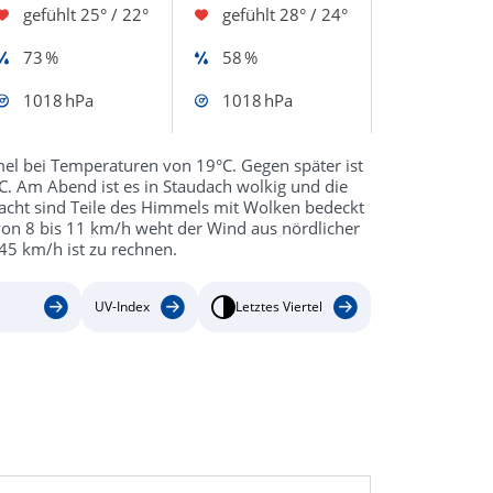
gefühlt
25° / 22°
gefühlt
28° / 24°
73 %
58 %
1018 hPa
1018 hPa
l bei Temperaturen von 19°C. Gegen später ist
°C. Am Abend ist es in Staudach wolkig und die
acht sind Teile des Himmels mit Wolken bedeckt
von 8 bis 11 km/h weht der Wind aus nördlicher
45 km/h ist zu rechnen.
UV-Index
Letztes Viertel