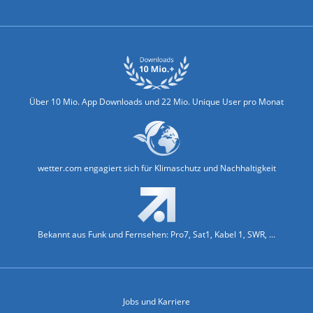
Biowetter
Glätteindex
Reiseziel Finder
Erkältungswetter
Klima & Umwelt
Über 10 Mio. App Downloads und 22 Mio. Unique User pro Monat
wetter.com engagiert sich für Klimaschutz und Nachhaltigkeit
Bekannt aus Funk und Fernsehen: Pro7, Sat1, Kabel 1, SWR, ...
Jobs und Karriere