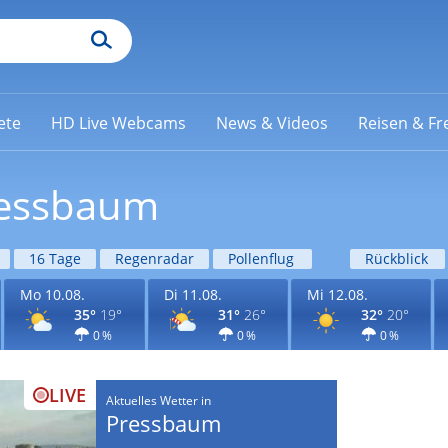
ete
HD Live Webcams
News & Videos
Reisen & Fre
ressbaum
16 Tage
Regenradar
Pollenflug
Rückblick
Mo 10.08.
Di 11.08.
Mi 12.08.
35°
19°
31°
26°
32°
20°
0 %
0 %
0 %
LIVE
Aktuelles Wetter in
Pressbaum