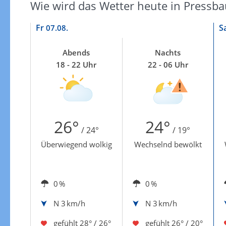
Wie wird das Wetter heute in Pressb
Fr
S
07.08.
Abends
Nachts
18 - 22 Uhr
22 - 06 Uhr
26°
24°
/ 24°
/ 19°
Überwiegend wolkig
Wechselnd bewölkt
0 %
0 %
N
3 km/h
N
3 km/h
gefühlt
28° / 26°
gefühlt
26° / 20°