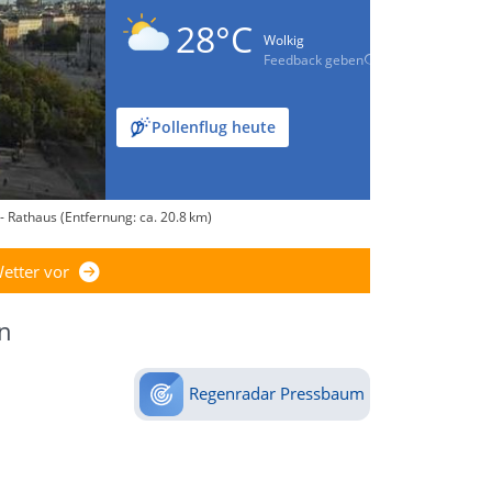
28°C
Wolkig
Feedback geben
Pollenflug heute
 Rathaus (Entfernung: ca. 20.8 km)
etter vor
n
Regenradar Pressbaum