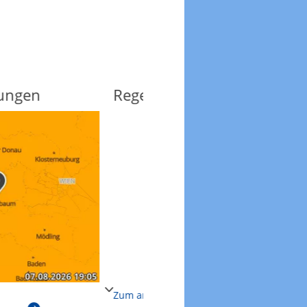
r
Unwetterwarnungen
Unwetterwarnungen aktuell
 Regenradar