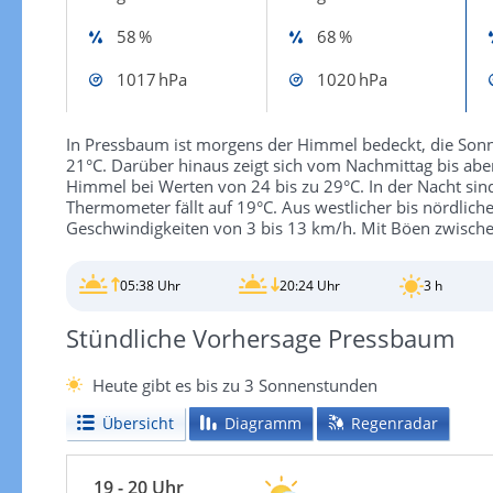
58 %
68 %
1017 hPa
1020 hPa
In Pressbaum ist morgens der Himmel bedeckt, die Sonne
21°C. Darüber hinaus zeigt sich vom Nachmittag bis abe
Himmel bei Werten von 24 bis zu 29°C. In der Nacht si
Thermometer fällt auf 19°C. Aus westlicher bis nördlich
Geschwindigkeiten von 3 bis 13 km/h. Mit Böen zwische
05:38 Uhr
20:24 Uhr
3 h
Stündliche Vorhersage Pressbaum
Heute gibt es bis zu 3 Sonnenstunden
Übersicht
Diagramm
Regenradar
19 - 20 Uhr