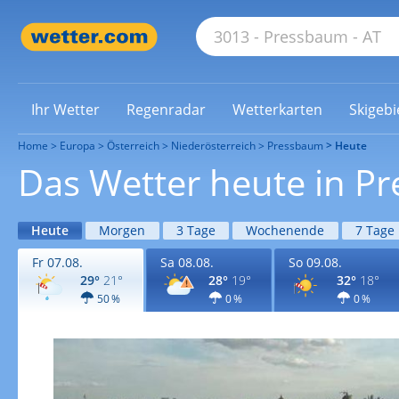
Ihr Wetter
Regenradar
Wetterkarten
Skigebi
Home
Europa
Österreich
Niederösterreich
Pressbaum
Heute
Das Wetter heute in P
Heute
Morgen
3 Tage
Wochenende
7 Tage
Fr 07.08.
Sa 08.08.
So 09.08.
29°
21°
28°
19°
32°
18°
50 %
0 %
0 %