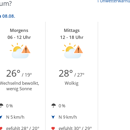
Zu den Unwetterwarnungen
aum?
a
08.08.
Morgens
Mittags
06 - 12 Uhr
12 - 18 Uhr
26°
28°
/ 19°
/ 27°
Wechselnd bewölkt,
Wolkig
wenig Sonne
0 %
0 %
N
5 km/h
N
9 km/h
gefühlt
28° / 20°
gefühlt
30° / 29°