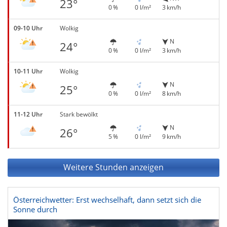
23°
0 %
0 l/m²
3 km/h
09-10 Uhr
Wolkig
N
24°
0 %
0 l/m²
3 km/h
10-11 Uhr
Wolkig
N
25°
0 %
0 l/m²
8 km/h
11-12 Uhr
Stark bewölkt
N
26°
5 %
0 l/m²
9 km/h
Weitere Stunden anzeigen
Österreichwetter: Erst wechselhaft, dann setzt sich die
Sonne durch