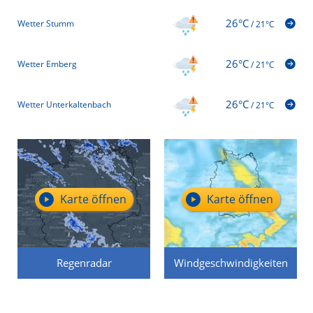
26°C
Wetter Stumm
/
21°C
26°C
Wetter Emberg
/
21°C
26°C
Wetter Unterkaltenbach
/
21°C
Karte öffnen
Karte öffnen
Regenradar
Windgeschwindigkeiten