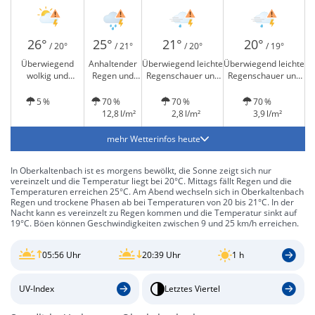
26°
25°
21°
20°
/ 20°
/ 21°
/ 20°
/ 19°
Überwiegend
Anhaltender
Überwiegend leichte
Überwiegend leichte
wolkig und
Regen und
Regenschauer und
Regenschauer und
Gewitter möglich
Gewitter
Gewitter möglich
Gewitter möglich
möglich
5 %
70 %
70 %
70 %
12,8 l/m²
2,8 l/m²
3,9 l/m²
mehr Wetterinfos heute
In Oberkaltenbach ist es morgens bewölkt, die Sonne zeigt sich nur
vereinzelt und die Temperatur liegt bei 20°C. Mittags fällt Regen und die
Temperaturen erreichen 25°C. Am Abend wechseln sich in Oberkaltenbach
Regen und trockene Phasen ab bei Temperaturen von 20 bis 21°C. In der
Nacht kann es vereinzelt zu Regen kommen und die Temperatur sinkt auf
19°C. Böen können Geschwindigkeiten zwischen 9 und 25 km/h erreichen.
05:56 Uhr
20:39 Uhr
1 h
UV-Index
Letztes Viertel