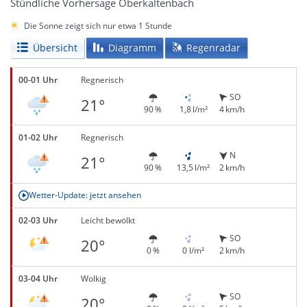
Stündliche Vorhersage Oberkaltenbach
Die Sonne zeigt sich nur etwa 1 Stunde
Übersicht
Diagramm
Regenradar
00-01 Uhr
Regnerisch
SO
21°
90 %
1,8 l/m²
4 km/h
01-02 Uhr
Regnerisch
N
21°
90 %
13,5 l/m²
2 km/h
Wetter-Update: jetzt ansehen
02-03 Uhr
Leicht bewölkt
SO
20°
0 %
0 l/m²
2 km/h
03-04 Uhr
Wolkig
SO
20°