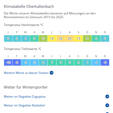
Klimatabelle Oberkaltenbach
Die Werte unserer Klimatabellen basieren auf Messungen an den
Klimastationen im Zeitraum 2015 bis 2020.
Temperatur Höchstwerte °C
J
F
M
A
M
J
J
A
S
O
N
D
0
2
4
9
12
18
20
20
15
11
6
2
Temperatur Tiefstwerte °C
J
F
M
A
M
J
J
A
S
O
N
D
-10
-8
-5
-2
2
7
9
9
5
1
-4
-8
Weitere Werte zu dieser Station
Wetter für Wintersportler
Wetter im Skigebiet Zugspitze
Wetter im Skigebiet Kitzbühel